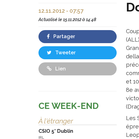
Do
12.11.2012 - 07:57
Actualisé le
15.11.2012 à 14:48
Coup
Partager
(ALL)
Gran
Tweeter
dell
précé
Lien
comm
et 1
8e av
vict
CE WEEK-END
(Drag
Les 
À l'étranger
épreu
CSIO 5* Dublin
Leopo
IRL