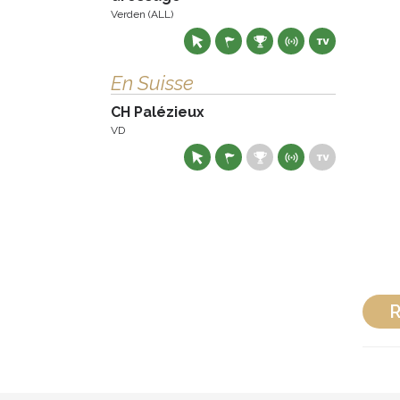
Verden (ALL)
En Suisse
CH Palézieux
VD
R