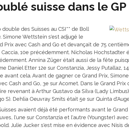
ublé suisse dans le GP 
 double des Suisses au CSI** de Boll
. Simone Wettstein s'est adjugé le
d Prix avec Cash and Go et devançait de 75 centièmes
a Caccia, 10e précédemment. Nicholas Hochstadter éta
demment. Annina Züger était aussi de la fête puisqu'e
e Daniel Etter 12e sur Constanzia, Jessy Putallaz, 
0e avant cela. Avant de gagner ce Grand Prix, Simone 
ec Cash and Go, 3e sur Acomet. Dans le Grand Prix du 
oire revenant à Arthur Gustavo da Silva (Lady Limbus)
o S). Dehlia Oeuvray Smits était 5e sur Quinta d'Auge
Suisses avaient déjà été performants avant le Grand 
ves, l'une sur Constanzia et l'autre (Youngster) avec C
ld. Julie Jucker s'est mise en évidence avec Nisis de