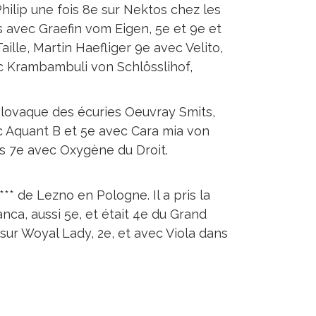
hilip une fois 8e sur Nektos chez les
 avec Graefin vom Eigen, 5e et 9e et
lle, Martin Haefliger 9e avec Velito,
ec Krambambuli von Schlösslihof,
slovaque des écuries Oeuvray Smits,
c Aquant B et 5e avec Cara mia von
ois 7e avec Oxygène du Droit.
** de Lezno en Pologne. Il a pris la
a, aussi 5e, et était 4e du Grand
 sur Woyal Lady, 2e, et avec Viola dans