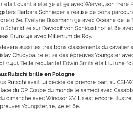
 était quant à elle 3e et 5e avec Wervel, son frère P
gsters Barbara Schnieper a réalisé de bons parcours
Coreto 6e. Evelyne Bussmann 9e avec Océane de la Tai
an Schmid 2e sur Davidoff von Schlösslihof et 8e av
eas Brunz 4e avec Millenium de Roy.
elèvera aussi les très bons classements du cavalier 
islav Chudyba, 1e et 2e des épreuves Youngster ave
f (140). Belle régularité! Edwin Smits était lui une f
aus Rutschi brille en Pologne
us Rutschi avait lui décidé de prendre part au CSI-W*
place du GP Coupe du monde le samedi avec Casablanc
du dimanche avec Windsor XV. Il s'est encore illustré
preuves Youngster, 1e, 4e et 6e.