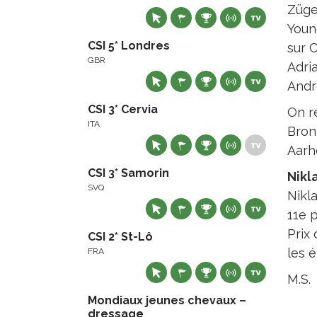
Züger
Youn
CSI 5* Londres
sur 
GBR
Adri
Andr
CSI 3* Cervia
On r
ITA
Bron
Aarho
CSI 3* Samorin
Nikl
SVQ
Nikla
11e 
Prix 
CSI 2* St-Lô
les é
FRA
M.S.
Mondiaux jeunes chevaux –
dressage