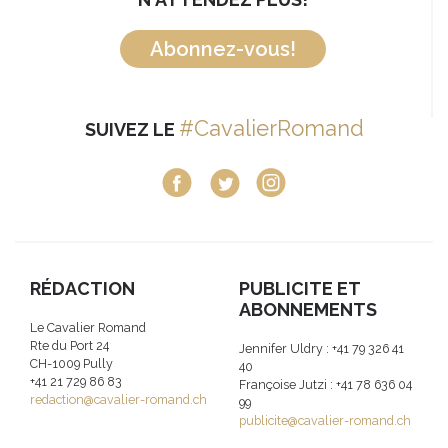
Abonnez-vous!
#CavalierRomand
SUIVEZ LE
RÉDACTION
PUBLICITE ET
ABONNEMENTS
Le Cavalier Romand
Rte du Port 24
Jennifer Uldry : +41 79 326 41
CH-1009 Pully
40
+41 21 729 86 83
Françoise Jutzi : +41 78 636 04
redaction@cavalier-romand.ch
99
publicite@cavalier-romand.ch