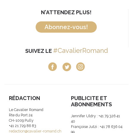
N'ATTENDEZ PLUS!
Abonnez-vous!
#CavalierRomand
SUIVEZ LE
RÉDACTION
PUBLICITE ET
ABONNEMENTS
Le Cavalier Romand
Rte du Port 24
Jennifer Uldry : +41 79 326 41
CH-1009 Pully
40
+41 21 729 86 83
Françoise Jutzi : +41 78 636 04
redaction@cavalier-romand.ch
99