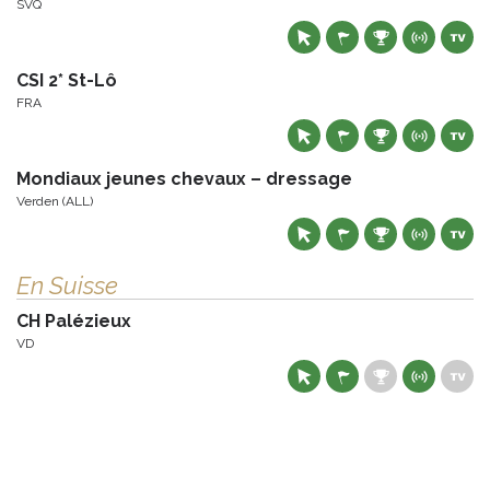
SVQ
CSI 2* St-Lô
FRA
Mondiaux jeunes chevaux – dressage
Verden (ALL)
En Suisse
CH Palézieux
VD