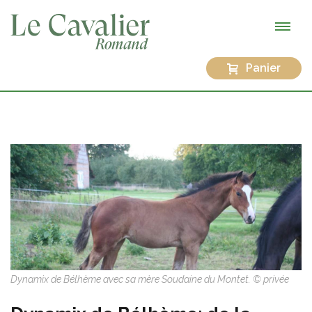
Panier
Dynamix de Bélhème avec sa mère Soudaine du Montet. © privée