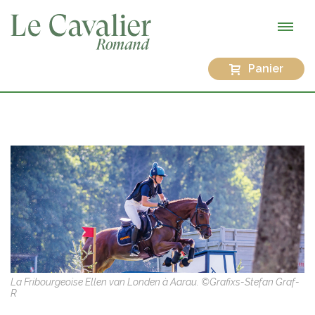
Panier
La Fribourgeoise Ellen van Londen à Aarau. ©Grafixs-Stefan Graf-
R