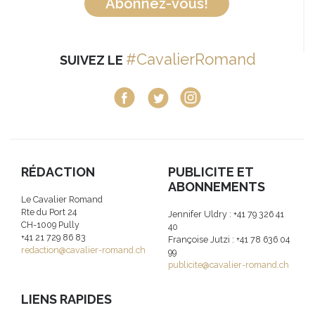
Abonnez-vous!
#CavalierRomand
SUIVEZ LE
RÉDACTION
PUBLICITE ET
ABONNEMENTS
Le Cavalier Romand
Rte du Port 24
Jennifer Uldry : +41 79 326 41
CH-1009 Pully
40
+41 21 729 86 83
Françoise Jutzi : +41 78 636 04
redaction@cavalier-romand.ch
99
publicite@cavalier-romand.ch
LIENS RAPIDES