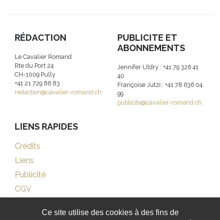
RÉDACTION
PUBLICITE ET
ABONNEMENTS
Le Cavalier Romand
Rte du Port 24
Jennifer Uldry : +41 79 326 41
CH-1009 Pully
40
+41 21 729 86 83
Françoise Jutzi : +41 78 636 04
redaction@cavalier-romand.ch
99
publicite@cavalier-romand.ch
LIENS RAPIDES
Crédits
Liens
Publicité
CGV
Ce site utilise des cookies à des fins de