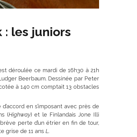
 les juniors
est déroulée ce mardi de 16h30 à 21h
e Ludger Beerbaum. Dessinée par Peter
cotée à 140 cm comptait 13 obstacles
e d’accord en s’imposant avec près de
s (
Highway
) et le Finlandais Jone Illi
 brève perte d’un étrier en fin de tour,
te grise de 11 ans
L.