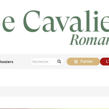
Panier
L
Dossiers