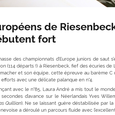
ropéens de Riesenbeck :
butent fort
hasse des championnats d’Europe juniors de saut s’
ron (114 départs !) à Riesenbeck, fief des écuries d
macher et son équipe, cette épreuve au barème C 
6 efforts avec une délicate palanque en n°4.
ançant avec le n°85, Laura André a mis tout le mond
 secondes d’avance sur le Néerlandais Yves Willem
as
Quillian
). Ne se laissant guère déstabilisée par la
enevoise a déroulé un parcours fluide avec l’excellen