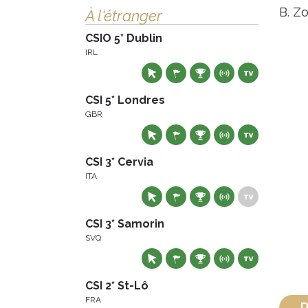
B. Zo
À l'étranger
CSIO 5* Dublin
IRL
CSI 5* Londres
GBR
CSI 3* Cervia
ITA
CSI 3* Samorin
SVQ
CSI 2* St-Lô
FRA