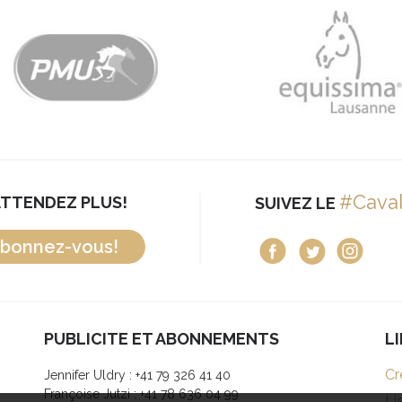
#Cava
ATTENDEZ PLUS!
SUIVEZ LE
bonnez-vous!
PUBLICITE ET ABONNEMENTS
L
Cr
Jennifer Uldry : +41 79 326 41 40
Françoise Jutzi : +41 78 636 04 99
Li