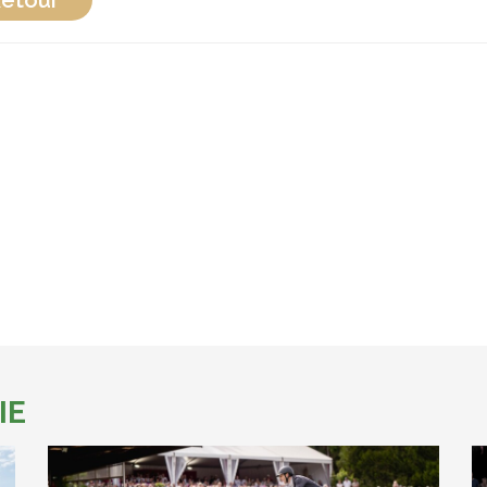
etour
IE