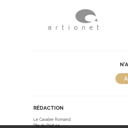
N'
A
RÉDACTION
Le Cavalier Romand
Rte du Port 24