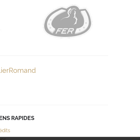
lierRomand
IENS RAPIDES
édits
ens