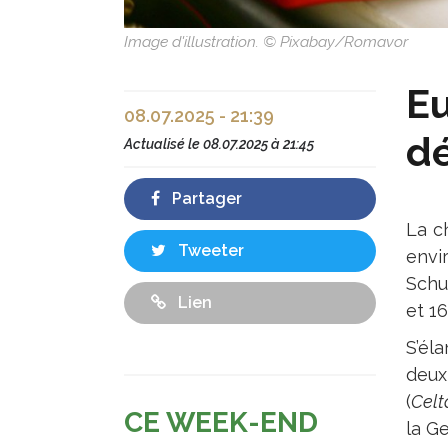
Image d'illustration. © Pixabay/Romavor
Eu
08.07.2025 - 21:39
dé
Actualisé le
08.07.2025 à 21:45
Partager
La c
Tweeter
envi
Schu
Lien
et 1
S’él
deux
(
Celt
CE WEEK-END
la G