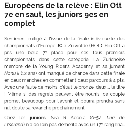
Européens de la relève : Elin Ott
7e en saut, les juniors 9es en
complet
Sentiment mitigé à l'issue de la finale individuelle des
championnats d'Europe
JC
à Zuiwolde (HOL). Elin Ott a
e
pris une belle 7
place pour ses tous premiers
championnats dans cette catégorie. La Zurichoise
membre de la Young Rider's Academy et sa jument
Nanu II
(12 ans) ont manqué de chance dans cette finale
en deux manches en commettant deux parcours à 4 pts.
Avec une faute de moins, c'était le bronze, deux ... le titre
! Même si des regrets peuvent être nourris, ce couple
promet beaucoup pour l'avenir et pourra prendra sans
nul doute sa revanche prochainement.
Chez les
juniors
, Sira R Accola (0+5/
Tina de
e
l'Yserand
) n'a de loin pas démérité avec un 17
rang final.