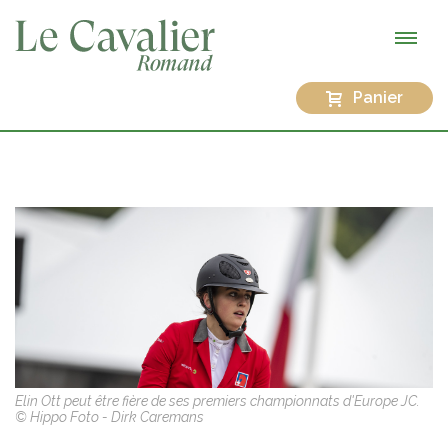
Panier
Elin Ott peut être fière de ses premiers championnats d'Europe JC.
© Hippo Foto - Dirk Caremans