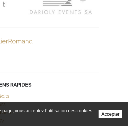
lierRomand
IENS RAPIDES
édits
ens
te page, vous acceptez l’utilisation des cookies
blicité
Accepter
GV