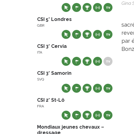
Gina 
CSI 5* Londres
sacré
GBR
reven
par 
CSI 3* Cervia
Bonz
ITA
CSI 3* Samorin
SVQ
CSI 2* St-Lô
FRA
Mondiaux jeunes chevaux –
dressage