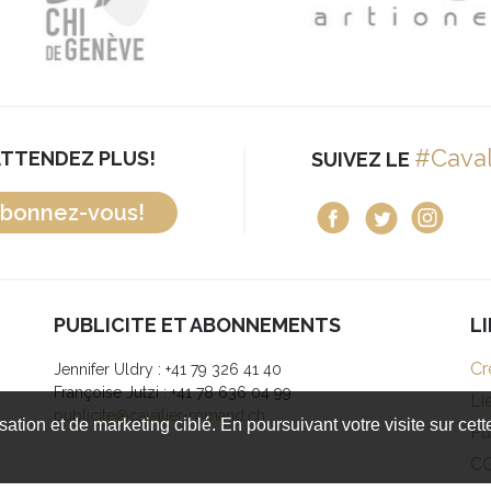
#Cava
ATTENDEZ PLUS!
SUIVEZ LE
bonnez-vous!
PUBLICITE ET ABONNEMENTS
L
Cr
Jennifer Uldry : +41 79 326 41 40
Françoise Jutzi : +41 78 636 04 99
Li
publicite@cavalier-romand.ch
isation et de marketing ciblé. En poursuivant votre visite sur cet
Pu
C