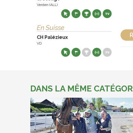
Verden (ALL)
En Suisse
R
CH Palézieux
VD
DANS LA MÊME CATÉGOR