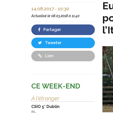
Eu
14.08.2017 - 10:30
po
Actualisé le
08.03.2018 à 11:40
l’
Partager
Tweeter
Lien
CE WEEK-END
À l'étranger
CSIO 5* Dublin
IRL