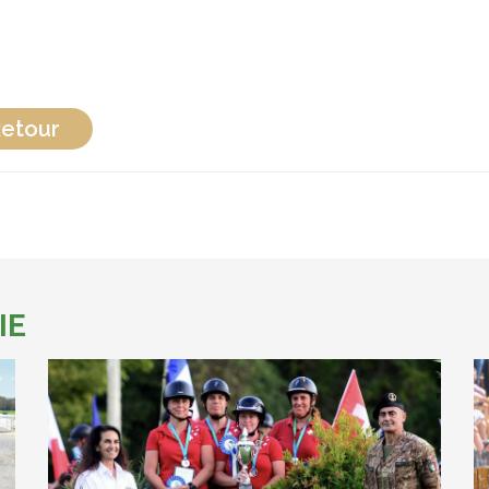
etour
IE