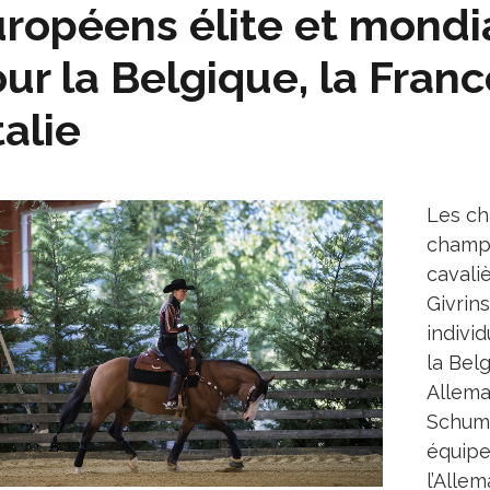
ropéens élite et mondia
ur la Belgique, la Franc
Italie
Les ch
champi
cavali
Givrins
indivi
la Bel
Allema
Schum
équipe
l’Allem