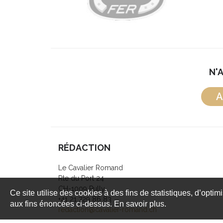
N'
A
RÉDACTION
Le Cavalier Romand
Rte du Port 24
CH-1009 Pully
Ce site utilise des cookies à des fins de statistiques, d’optim
+41 21 729 86 83
aux fins énoncées ci-dessus. En savoir plus.
redaction@cavalier-romand.ch