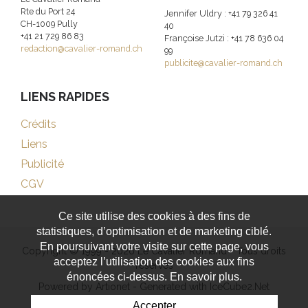
Rte du Port 24
Jennifer Uldry : +41 79 326 41
CH-1009 Pully
40
+41 21 729 86 83
Françoise Jutzi : +41 78 636 04
redaction@cavalier-romand.ch
99
publicite@cavalier-romand.ch
LIENS RAPIDES
Crédits
Liens
Publicité
CGV
Ce site utilise des cookies à des fins de
statistiques, d’optimisation et de marketing ciblé.
En poursuivant votre visite sur cette page, vous
Copyright © 1999 - 2026 Le Cavalier Romand - Tous droits
acceptez l’utilisation des cookies aux fins
réservés
énoncées ci-dessus. En savoir plus.
Powered by Artionet
-
Generated with IceCube2.Net
Accepter