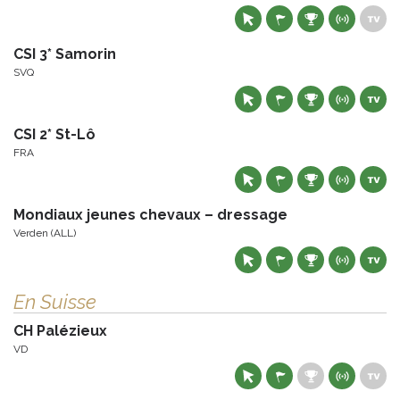
CSI 3* Samorin
SVQ
CSI 2* St-Lô
FRA
Mondiaux jeunes chevaux – dressage
Verden (ALL)
En Suisse
CH Palézieux
VD