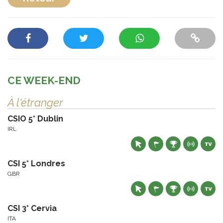
CE WEEK-END
À l'étranger
CSIO 5* Dublin
IRL
CSI 5* Londres
GBR
CSI 3* Cervia
ITA