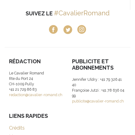
#CavalierRomand
SUIVEZ LE
RÉDACTION
PUBLICITE ET
ABONNEMENTS
Le Cavalier Romand
Rte du Port 24
Jennifer Uldry : +41 79 326 41
CH-1009 Pully
40
+41 21 729 86 83
Françoise Jutzi : +41 78 636 04
redaction@cavalier-romand.ch
99
publicite@cavalier-romand.ch
LIENS RAPIDES
Crédits