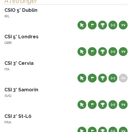
À l'étranger
CSIO 5* Dublin
IRL
CSI 5* Londres
GBR
CSI 3* Cervia
ITA
CSI 3* Samorin
SVQ
CSI 2* St-Lô
FRA