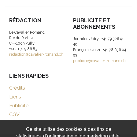
RÉDACTION
PUBLICITE ET
ABONNEMENTS
Le Cavalier Romand
Rte du Port 24
Jennifer Uldry : +41 79 326 41
CH-1009 Pully
40
+41 21 729 86 83
Françoise Jutzi : +41 78 636 04
redaction@cavalier-romand.ch
99
publicite@cavalier-romand.ch
LIENS RAPIDES
Crédits
Liens
Publicité
CGV
Ce site utilise des cookies à des fins de
statistiques, d’optimisation et de marketing ciblé.