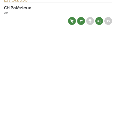
CH Palézieux
VD