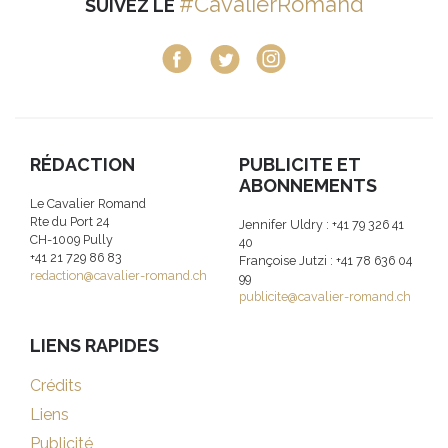
#CavalierRomand
SUIVEZ LE
RÉDACTION
PUBLICITE ET
ABONNEMENTS
Le Cavalier Romand
Rte du Port 24
Jennifer Uldry : +41 79 326 41
CH-1009 Pully
40
+41 21 729 86 83
Françoise Jutzi : +41 78 636 04
redaction@cavalier-romand.ch
99
publicite@cavalier-romand.ch
LIENS RAPIDES
Crédits
Liens
Publicité