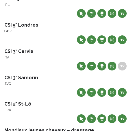
IRL
CSI 5* Londres
GBR
CSI 3* Cervia
ITA
CSI 3* Samorin
SVQ
CSI 2* St-Lô
FRA
Mondiaux jeunes chevaux – dressage