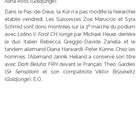
Alina Ross (
Goldjunge
).
Dans le Pas-de-Deux, la Kür n'a pas modifié la hiérarchie
établie vendredi. Les Suissesses Zoe Maruccio et Syra
e
Schmid sont donc montrées sur la 3
marche du podium
avec
Latino V. Forst CH
, longé par Michael Heuer, derrière
le duo italien Rebecca Greggio-Davide Zanella et le
tandem allemand Diana Harwardt-Peter Künne. Chez les
hommes, l’Allemand Jannik Heiland a conservé son titre
avec
Dark Beluha FRH
devant le Français Theo Gardies
(
Sir Sensation
) et son compatriote Viktor Brüsewitz
(
Goldjunge
). E.O.