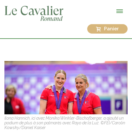
Panier
Ilona Hannich, ici avec Monika Winkler-Bischofberger, a ajouté un
podium de plus à son palmarès avec Rayo de la Luz. ©FEI/Carolin
Kowsky/Daniel Kaiser