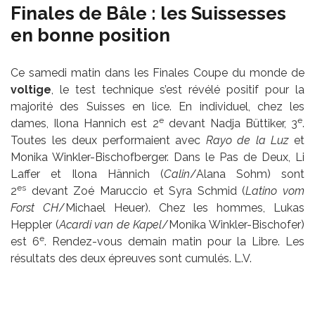
Finales de Bâle : les Suissesses
en bonne position
Ce samedi matin dans les Finales Coupe du monde de
voltige
, le test technique s’est révélé positif pour la
majorité des Suisses en lice. En individuel, chez les
e
e
dames, Ilona Hannich est 2
devant Nadja Büttiker, 3
.
Toutes les deux performaient avec
Rayo de la Luz
et
Monika Winkler-Bischofberger. Dans le Pas de Deux, Li
Laffer et Ilona Hännich (
Calin
/Alana Sohm) sont
es
2
devant Zoé Maruccio et Syra Schmid (
Latino vom
Forst CH
/Michael Heuer). Chez les hommes, Lukas
Heppler (
Acardi van de Kapel
/Monika Winkler-Bischofer)
e
est 6
. Rendez-vous demain matin pour la Libre. Les
résultats des deux épreuves sont cumulés. L.V.