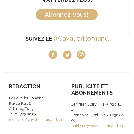
Abonnez-vous!
#CavalierRomand
SUIVEZ LE
RÉDACTION
PUBLICITE ET
ABONNEMENTS
Le Cavalier Romand
Rte du Port 24
Jennifer Uldry : +41 79 326 41
CH-1009 Pully
40
+41 21 729 86 83
Françoise Jutzi : +41 78 636 04
redaction@cavalier-romand.ch
99
publicite@cavalier-romand.ch