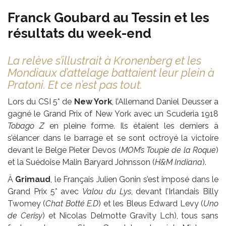
Franck Goubard au Tessin et les
résultats du week-end
La relève s’illustrait à Kronenberg et les
Mondiaux d’attelage battaient leur plein à
Pratoni. Et ce n’est pas tout.
Lors du CSI 5* de
New York
, l’Allemand Daniel Deusser a
gagné le Grand Prix of New York avec un Scuderia 1918
Tobago Z
en pleine forme. Ils étaient les derniers à
s’élancer dans le barrage et se sont octroyé la victoire
devant le Belge Pieter Devos (
MOM’s Toupie de la Roque
)
et la Suédoise Malin Baryard Johnsson (
H&M Indiana
).
À
Grimaud
, le Français Julien Gonin s’est imposé dans le
Grand Prix 5* avec
Valou du Lys
, devant l’Irlandais Billy
Twomey (
Chat Botté E.D
) et les Bleus Edward Levy (
Uno
de Cerisy
) et Nicolas Delmotte Gravity Lch), tous sans