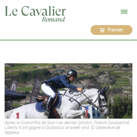
Panier
Après le Grand Prix de Sion l'an dernier (photo), Franck Goubard et
Liberty II ont gagné à Giubiasco ce week-end. © Geneviève de
Sepibus