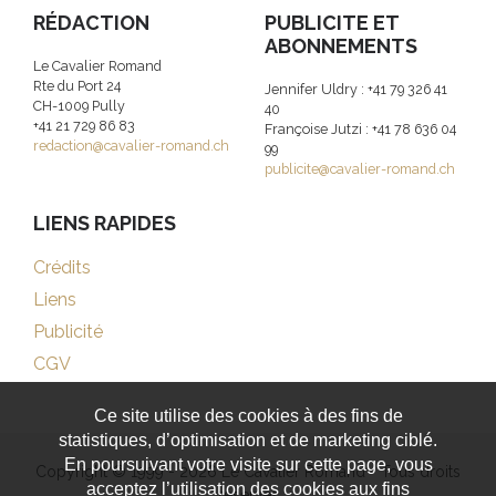
RÉDACTION
PUBLICITE ET
ABONNEMENTS
Le Cavalier Romand
Rte du Port 24
Jennifer Uldry : +41 79 326 41
CH-1009 Pully
40
+41 21 729 86 83
Françoise Jutzi : +41 78 636 04
redaction@cavalier-romand.ch
99
publicite@cavalier-romand.ch
LIENS RAPIDES
Crédits
Liens
Publicité
CGV
Ce site utilise des cookies à des fins de
statistiques, d’optimisation et de marketing ciblé.
En poursuivant votre visite sur cette page, vous
Copyright © 1999 - 2026 Le Cavalier Romand - Tous droits
acceptez l’utilisation des cookies aux fins
réservés