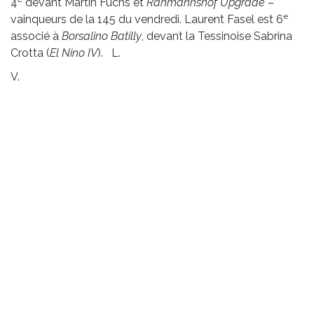
4
devant Martin Fuchs et
Rahmannshof Upgrade
–
e
vainqueurs de la 145 du vendredi. Laurent Fasel est 6
associé à
Borsalino Batilly
, devant la Tessinoise Sabrina
Crotta (
El Nino IV
). L.
V.