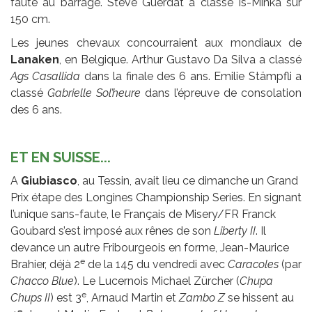
faute au barrage. Steve Guerdat a classé Is-Minka sur
150 cm.
Les jeunes chevaux concourraient aux mondiaux de
Lanaken
, en Belgique. Arthur Gustavo Da Silva a classé
Ags Casallida
dans la finale des 6 ans. Emilie Stämpfli a
classé
Gabrielle Sol’heure
dans l’épreuve de consolation
des 6 ans.
ET EN SUISSE...
A
Giubiasco
, au Tessin, avait lieu ce dimanche un Grand
Prix étape des Longines Championship Series. En signant
l’unique sans-faute, le Français de Misery/FR Franck
Goubard s’est imposé aux rênes de son
Liberty II
. Il
devance un autre Fribourgeois en forme, Jean-Maurice
e
Brahier, déjà 2
de la 145 du vendredi avec
Caracoles
(par
Chacco Blue
). Le Lucernois Michael Zürcher (
Chupa
e
Chups II
) est 3
, Arnaud Martin et
Zambo Z
se hissent au
e