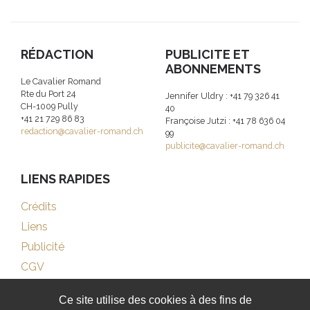
RÉDACTION
PUBLICITE ET
ABONNEMENTS
Le Cavalier Romand
Rte du Port 24
Jennifer Uldry : +41 79 326 41
CH-1009 Pully
40
+41 21 729 86 83
Françoise Jutzi : +41 78 636 04
redaction@cavalier-romand.ch
99
publicite@cavalier-romand.ch
LIENS RAPIDES
Crédits
Liens
Publicité
CGV
Ce site utilise des cookies à des fins de