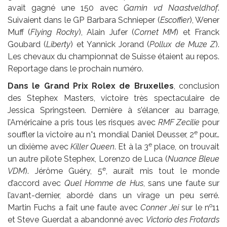
avait gagné une 150 avec
Gamin vd Naastveldhof
.
Suivaient dans le GP Barbara Schnieper (
Escoffier
), Wener
Muff (
Flying Rocky
), Alain Jufer (
Cornet MM
) et Franck
Goubard (
Liberty
) et Yannick Jorand (
Pollux de Muze Z
).
Les chevaux du championnat de Suisse étaient au repos.
Reportage dans le prochain numéro.
Dans le Grand Prix Rolex de Bruxelles
, conclusion
des Stephex Masters, victoire très spectaculaire de
Jessica Springsteen. Dernière à s’élancer au barrage,
l’Américaine a pris tous les risques avec
RMF Zecilie
pour
e
souffler la victoire au n°1 mondial Daniel Deusser, 2
pour…
e
un dixième avec
Killer Queen
. Et à la 3
place, on trouvait
un autre pilote Stephex, Lorenzo de Luca (
Nuance Bleue
e
VDM
). Jérôme Guéry, 5
, aurait mis tout le monde
d’accord avec
Quel Homme de Hus
, sans une faute sur
l’avant-dernier, abordé dans un virage un peu serré.
o
Martin Fuchs a fait une faute avec
Conner Jei
sur le n
11
et Steve Guerdat a abandonné avec
Victorio des Frotards