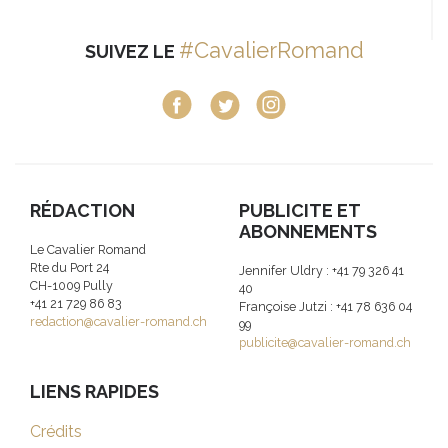
#CavalierRomand
SUIVEZ LE
RÉDACTION
PUBLICITE ET
ABONNEMENTS
Le Cavalier Romand
Rte du Port 24
Jennifer Uldry : +41 79 326 41
CH-1009 Pully
40
+41 21 729 86 83
Françoise Jutzi : +41 78 636 04
redaction@cavalier-romand.ch
99
publicite@cavalier-romand.ch
LIENS RAPIDES
Crédits