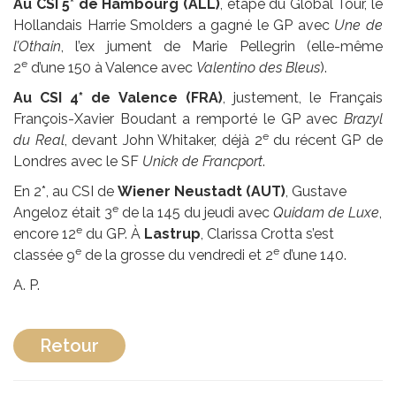
Au CSI 5* de Hambourg (ALL)
, étape du Global Tour, le
Hollandais Harrie Smolders a gagné le GP avec
Une de
l’Othain
, l’ex jument de Marie Pellegrin (elle-même
e
2
d’une 150 à Valence avec
Valentino des Bleus
).
Au CSI 4* de Valence (FRA)
, justement, le Français
François-Xavier Boudant a remporté le GP avec
Brazyl
e
du Real
, devant John Whitaker, déjà 2
du récent GP de
Londres avec le SF
Unick de Francport
.
En 2*, au CSI de
Wiener Neustadt (AUT)
, Gustave
e
Angeloz était 3
de la 145 du jeudi avec
Quidam de Luxe
,
e
encore 12
du GP. À
Lastrup
, Clarissa Crotta s’est
e
e
classée 9
de la grosse du vendredi et 2
d’une 140.
A. P.
Retour