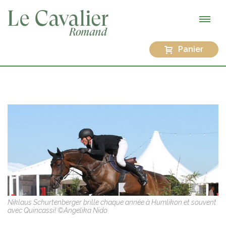
Panier
Niklaus Schurtenberger brille chaque année à Humlikon et souvent
avec Quincassi! ©Angelika Nido