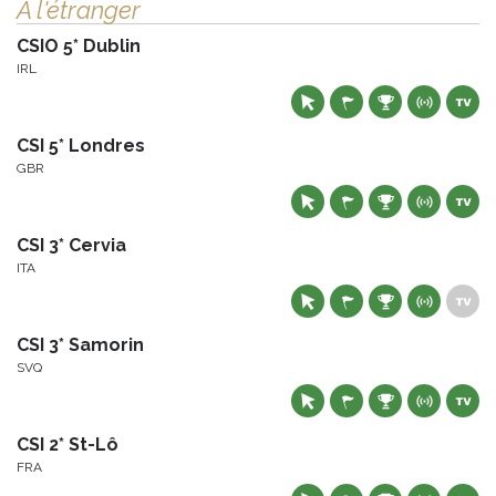
À l'étranger
CSIO 5* Dublin
IRL
CSI 5* Londres
GBR
CSI 3* Cervia
ITA
CSI 3* Samorin
SVQ
CSI 2* St-Lô
FRA