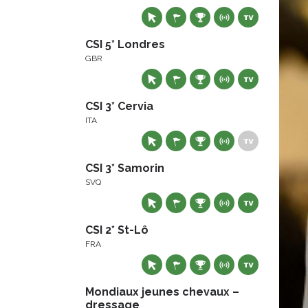
CSI 5* Londres
GBR
CSI 3* Cervia
ITA
CSI 3* Samorin
SVQ
CSI 2* St-Lô
FRA
Mondiaux jeunes chevaux –
dressage