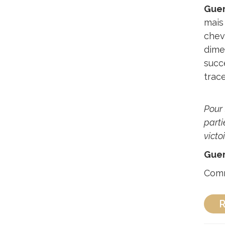
Gue
mais 
chev
dime
succè
trace
Pour 
parti
victo
Gue
Com
R