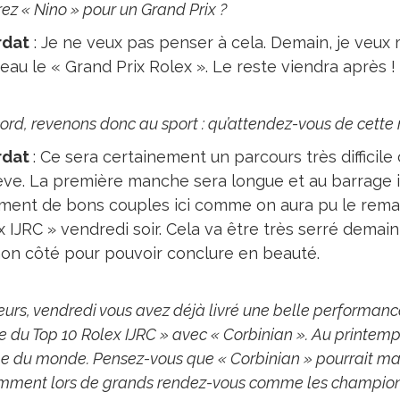
rez « Nino » pour un Grand Prix ?
rdat
: Je ne veux pas penser à cela. Demain, je veux
eau le « Grand Prix Rolex ». Le reste viendra après !
ord, revenons donc au sport : qu’attendez-vous de cette 
rdat
: Ce sera certainement un parcours très difficile
e. La première manche sera longue et au barrage il f
ement de bons couples ici comme on aura pu le remar
 IJRC » vendredi soir. Cela va être très serré demai
on côté pour pouvoir conclure en beauté.
leurs, vendredi vous avez déjà livré une belle performan
e du Top 10 Rolex IJRC » avec « Corbinian ». Au printemp
 du monde. Pensez-vous que « Corbinian » pourrait marc
mment lors de grands rendez-vous comme les champion