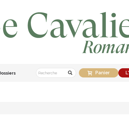
Panier
L
Dossiers