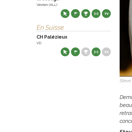
Verden (ALL)
En Suisse
CH Palézieux
VD
Steve
Demai
beaux
retra
conc
Stev