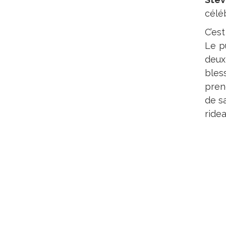
céléb
C’es
Le pu
deux
bles
prend
de s
ridea