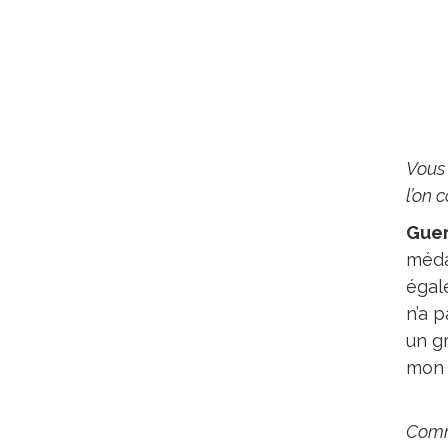
Vous 
l’on 
Gue
méda
égal
n’a 
un gr
mon m
Comme