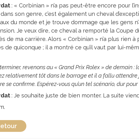
rdat
: « Corbinian » n’a pas peut-être encore pour l’i
dans son genre, c’est également un cheval d’exception
aux du monde et je trouve dommage que les gens n’
nsion. Je veux dire, ce cheval a remporté la Coupe d
s de ma carrière. Alors « Corbinian » n’a plus rien à
s de quiconque ; il a montré ce qu’il vaut par lui-mê
terminer, revenons au « Grand Prix Rolex » de demain : lo
ez relativement tôt dans le barrage et il a fallu attendre 
ire se confirme. Espérez-vous qu’un tel scénario, dur pou
rdat
: Je souhaite juste de bien monter. La suite vie
m.
etour