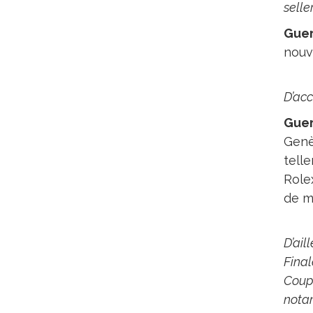
selle
Gue
nouv
D’acc
Gue
Genèv
tell
Rolex
de m
D’ail
Final
Coupe
nota