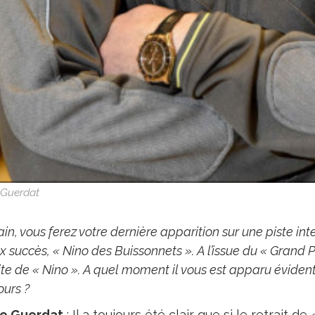
 Guerdat
n, vous ferez votre dernière apparition sur une piste in
 succès, « Nino des Buissonnets ». A l’issue du « Grand P
ite de « Nino ». A quel moment il vous est apparu éviden
ours ?
e Guerdat
: Il a toujours été clair que si le retrait 