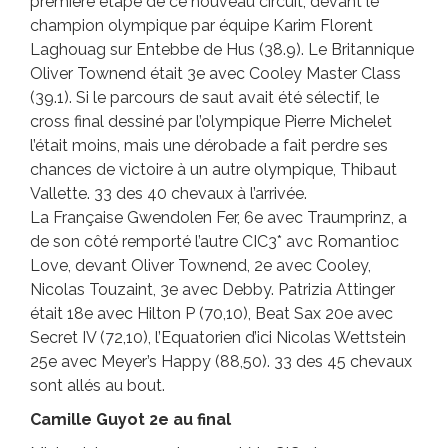
première étape de ce nouveau circuit, devant le
champion olympique par équipe Karim Florent
Laghouag sur Entebbe de Hus (38.9). Le Britannique
Oliver Townend était 3e avec Cooley Master Class
(39.1). Si le parcours de saut avait été sélectif, le
cross final dessiné par l’olympique Pierre Michelet
l’était moins, mais une dérobade a fait perdre ses
chances de victoire à un autre olympique, Thibaut
Vallette. 33 des 40 chevaux à l’arrivée.
La Française Gwendolen Fer, 6e avec Traumprinz, a
de son côté remporté l’autre CIC3* avc Romantioc
Love, devant Oliver Townend, 2e avec Cooley,
Nicolas Touzaint, 3e avec Debby. Patrizia Attinger
était 18e avec Hilton P (70,10), Beat Sax 20e avec
Secret IV (72,10), l’Equatorien d’ici Nicolas Wettstein
25e avec Meyer’s Happy (88,50). 33 des 45 chevaux
sont allés au bout.
Camille Guyot 2e au final