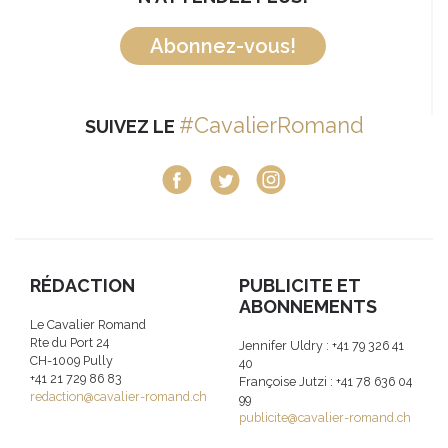
Abonnez-vous!
#CavalierRomand
SUIVEZ LE
RÉDACTION
PUBLICITE ET
ABONNEMENTS
Le Cavalier Romand
Rte du Port 24
Jennifer Uldry : +41 79 326 41
CH-1009 Pully
40
+41 21 729 86 83
Françoise Jutzi : +41 78 636 04
redaction@cavalier-romand.ch
99
publicite@cavalier-romand.ch