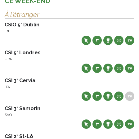
CE WEEK-END
À l'étranger
CSIO 5* Dublin
IRL
CSI 5* Londres
GBR
CSI 3* Cervia
ITA
CSI 3* Samorin
SVQ
CSI 2* St-Lô