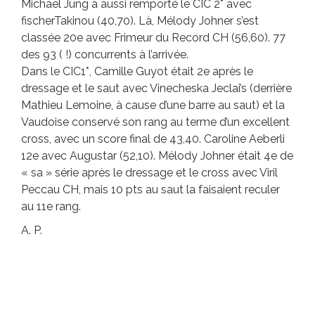
Michael Jung a aussi remporté le CIC 2* avec
fischerTakinou (40,70). Là, Mélody Johner s’est
classée 20e avec Frimeur du Record CH (56,60). 77
des 93 ( !) concurrents à l’arrivée.
Dans le CIC1*, Camille Guyot était 2e après le
dressage et le saut avec Vinecheska Jeclai’s (derrière
Mathieu Lemoine, à cause d’une barre au saut) et la
Vaudoise conservé son rang au terme d’un excellent
cross, avec un score final de 43,40. Caroline Aeberli
12e avec Augustar (52,10). Mélody Johner était 4e de
« sa » série après le dressage et le cross avec Viril
Peccau CH, mais 10 pts au saut la faisaient reculer
au 11e rang.
A. P.