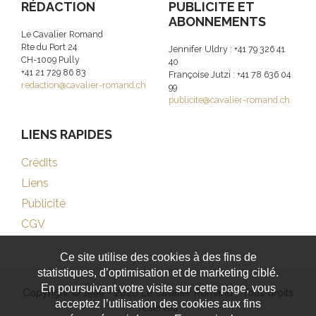
RÉDACTION
PUBLICITE ET
ABONNEMENTS
Le Cavalier Romand
Rte du Port 24
Jennifer Uldry : +41 79 326 41
CH-1009 Pully
40
+41 21 729 86 83
Françoise Jutzi : +41 78 636 04
redaction@cavalier-romand.ch
99
publicite@cavalier-romand.ch
LIENS RAPIDES
Crédits
Liens
Publicité
CGV
Ce site utilise des cookies à des fins de
statistiques, d’optimisation et de marketing ciblé.
En poursuivant votre visite sur cette page, vous
Copyright © 1999 - 2026 Le Cavalier Romand - Tous droits
acceptez l’utilisation des cookies aux fins
réservés