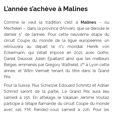
L’année s’achève à Malines
Comme le veut la tradition, c’est à
Malines
– ou
Mechelen –, dans la province d’Anvers, que se déroule le
dernier 5* de l’année. Pour cette neuvième étape du
circuit Coupe du monde de la ligue européenne, on
retrouvera au départ le n°1 mondial Henrik von
Eckermann, qui s’était imposé en 2021 avec
Gotha
,
Daniel Deusser, Julien Epaillard ainsi que les meilleurs
er
Belges, emmenés par Grégory Wathelet, 1
à Lyon cette
année, et Wilm Vermeir, tenant du titre dans le Grand
Prix.
Pour la Suisse, Pius Schwizer, Edouard Schmitz et Adrian
Schmid seront de la partie. Le Grand Prix aura lieu
samedi à 15h. En attelage, le Valaisan Jérôme Voutaz
participe à l’étape flamande du circuit Coupe du monde
avec ses FM. Rendez-vous samedi à 22h. Pour les