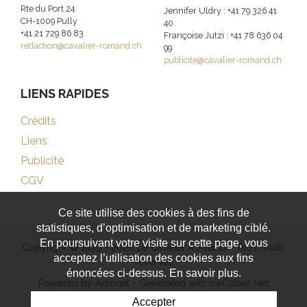
Rte du Port 24
Jennifer Uldry : +41 79 326 41
CH-1009 Pully
40
+41 21 729 86 83
Françoise Jutzi : +41 78 636 04
redaction@cavalier-romand.ch
99
publicite@cavalier-romand.ch
LIENS RAPIDES
Crédits
Liens
Publicité
CGV
Ce site utilise des cookies à des fins de
statistiques, d’optimisation et de marketing ciblé.
En poursuivant votre visite sur cette page, vous
Copyright © 1999 - 2026 Le Cavalier Romand - Tous droits
acceptez l’utilisation des cookies aux fins
réservés
énoncées ci-dessus. En savoir plus.
Powered by Artionet
-
Generated with IceCube2.Net
Accepter