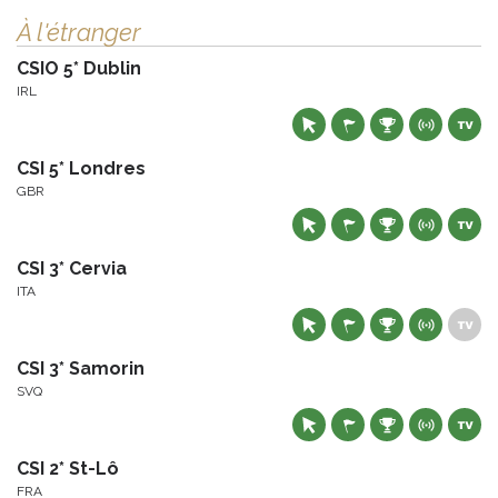
À l'étranger
CSIO 5* Dublin
IRL
CSI 5* Londres
GBR
CSI 3* Cervia
ITA
CSI 3* Samorin
SVQ
CSI 2* St-Lô
FRA