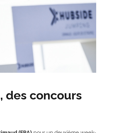
d, des concours
rimaud (FRA)
pour un deuxième week-