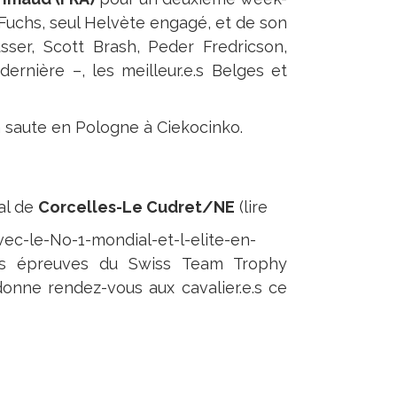
 Fuchs, seul Helvète engagé, et de son
ser, Scott Brash, Peder Fredricson,
rnière –, les meilleur.e.s Belges et
ta saute en Pologne à Ciekocinko.
al de
Corcelles-Le Cudret/NE
(lire
ec-le-No-1-mondial-et-l-elite-en-
es épreuves du Swiss Team Trophy
onne rendez-vous aux cavalier.e.s ce