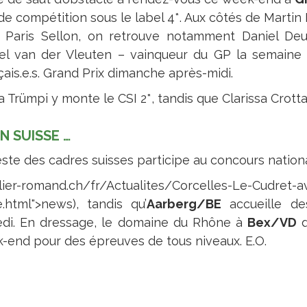
de compétition sous le label 4*. Aux côtés de Martin
 Paris Sellon, on retrouve notamment Daniel Deus
el van der Vleuten – vainqueur du GP la semaine de
çais.e.s. Grand Prix dimanche après-midi.
la Trümpi y monte le CSI 2*, tandis que Clarissa Crot
EN SUISSE …
este des cadres suisses participe au concours nation
lier-romand.ch/fr/Actualites/Corcelles-Le-Cudret-av
e.html">news), tandis qu’
Aarberg/BE
accueille d
di. En dressage, le domaine du Rhône à
Bex/VD
d
-end pour des épreuves de tous niveaux. E.O.