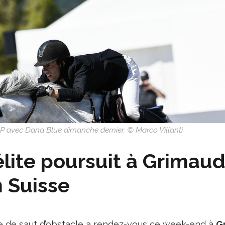
GP avec Dana Blue dimanche dernier. © Marco Villanti
élite poursuit à Grimau
 Suisse
ite de saut d’obstacle a rendez-vous ce week-end à
G