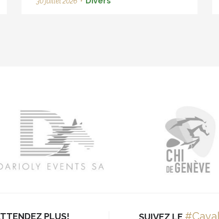
Divers
30 juillet 2026
•
#Cava
ATTENDEZ PLUS!
SUIVEZ LE