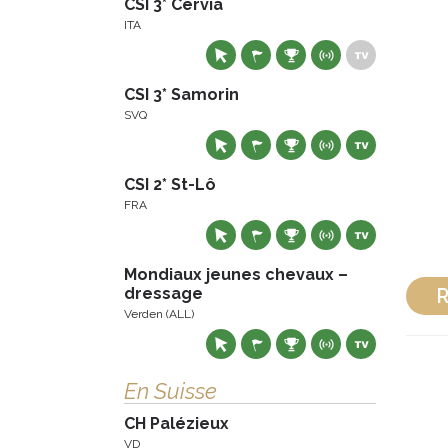
CSI 3* Cervia
ITA
CSI 3* Samorin
SVQ
CSI 2* St-Lô
FRA
Mondiaux jeunes chevaux –
dressage
R
Verden (ALL)
En Suisse
CH Palézieux
VD