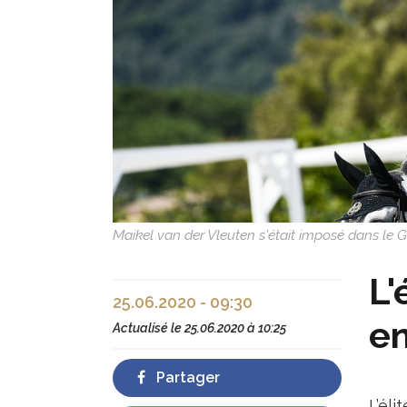
Maikel van der Vleuten s'était imposé dans le 
L'
25.06.2020 - 09:30
en
Actualisé le
25.06.2020 à 10:25
Partager
L’él