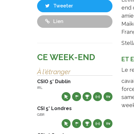
Tweeter
end 
amie
Lien
Maik
Fran
Stel
CE WEEK-END
ET 
Le r
À l'étranger
cava
CSIO 5* Dublin
IRL
forc
same
week
CSI 5* Londres
GBR