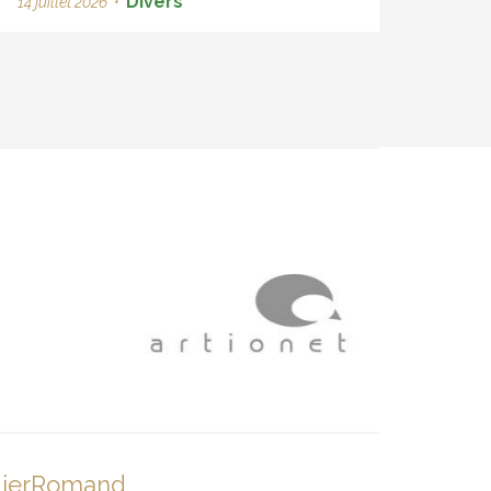
Divers
14 juillet 2026
•
lierRomand