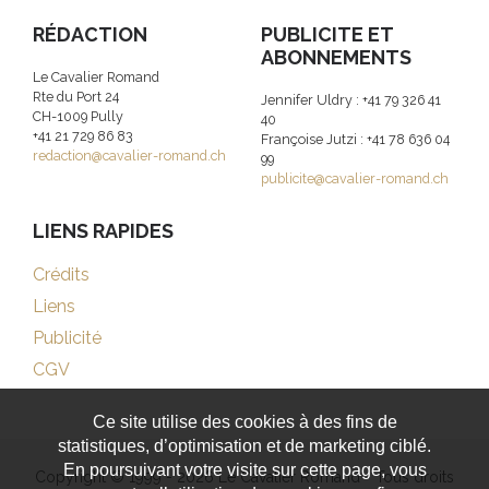
RÉDACTION
PUBLICITE ET
ABONNEMENTS
Le Cavalier Romand
Rte du Port 24
Jennifer Uldry : +41 79 326 41
CH-1009 Pully
40
+41 21 729 86 83
Françoise Jutzi : +41 78 636 04
redaction@cavalier-romand.ch
99
publicite@cavalier-romand.ch
LIENS RAPIDES
Crédits
Liens
Publicité
CGV
Ce site utilise des cookies à des fins de
statistiques, d’optimisation et de marketing ciblé.
En poursuivant votre visite sur cette page, vous
Copyright © 1999 - 2026 Le Cavalier Romand - Tous droits