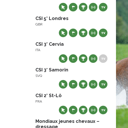
CSI 5* Londres
GBR
CSI 3* Cervia
ITA
CSI 3* Samorin
SVQ
CSI 2* St-Lô
FRA
Mondiaux jeunes chevaux –
dressage