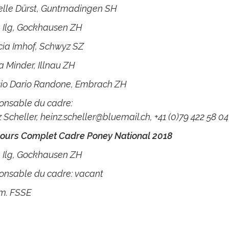
elle Dürst, Guntmadingen SH
 Ilg, Gockhausen ZH
cia Imhof, Schwyz SZ
 Minder, Illnau ZH
sio Dario Randone, Embrach ZH
onsable du cadre:
 Scheller,
heinz.scheller@bluemail.ch
, +41 (0)79 422 58 04
ours Complet Cadre Poney National 2018
 Ilg, Gockhausen ZH
onsable du cadre: vacant
. FSSE