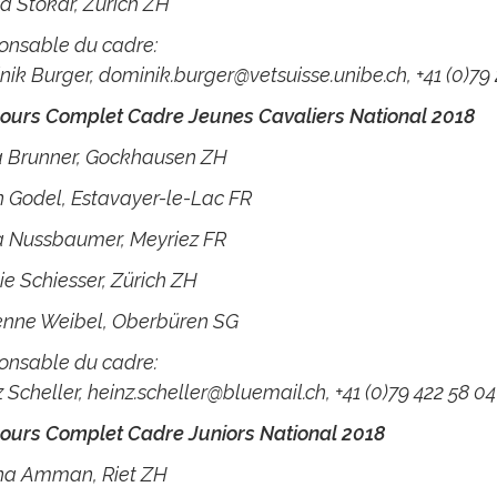
a Stokar, Zürich ZH
onsable du cadre:
nik Burger,
dominik.burger@vetsuisse.unibe.ch
, +41 (0)79
ours Complet Cadre Jeunes Cavaliers National 2018
a Brunner, Gockhausen ZH
 Godel, Estavayer-le-Lac FR
a Nussbaumer, Meyriez FR
e Schiesser, Zürich ZH
enne Weibel, Oberbüren SG
onsable du cadre:
 Scheller,
heinz.scheller@bluemail.ch
, +41 (0)79 422 58 04
ours Complet Cadre Juniors National 2018
na Amman, Riet ZH