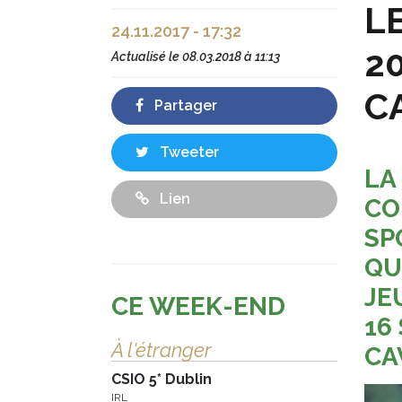
L
24.11.2017 - 17:32
2
Actualisé le
08.03.2018 à 11:13
C
Partager
Tweeter
LA
Lien
CO
SP
QU
JE
CE WEEK-END
16
À l'étranger
CA
CSIO 5* Dublin
IRL