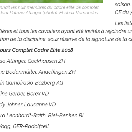
saison.
nnaît les huit membres du cadre élite de complet
CE du 7
dont Patrizia Attinger (photo). Et deux Romandes.
Les lis
ières et tous les cavaliers ayant été invités à rejoindre
tion de la discipline, sous réserve de la signature de la
ours Complet Cadre Elite 2018
zia Attinger, Gockhausen ZH
ine Bodenmüller, Andelfingen ZH
in Gambirasio, Bözberg AG
ine Gerber, Borex VD
dy Johner, Lausanne VD
ra Leonhardt-Raith, Biel-Benken BL
Vogg, GER-Radolfzell