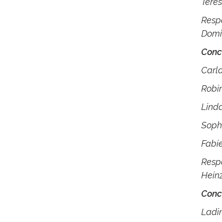
Teres
Resp
Domi
Conc
Carl
Robin
Lind
Sophi
Fabi
Resp
Heinz
Conc
Ladi