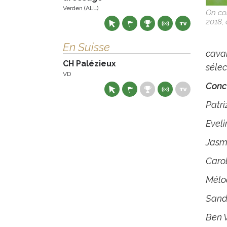
Verden (ALL)
On co
2018, 
En Suisse
caval
CH Palézieux
sélec
VD
Conc
Patri
Evel
Jasm
Carol
Mélo
Sand
Ben 