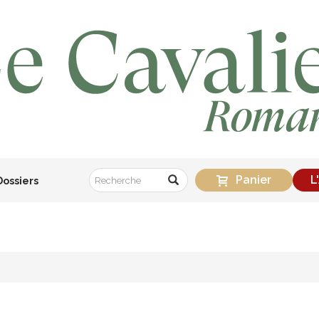
Panier
L
Dossiers