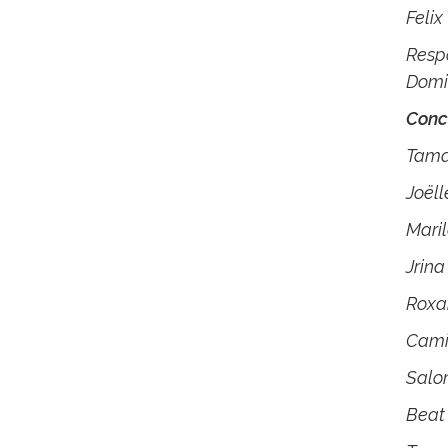
Felix
Resp
Domi
Conc
Tama
Joëll
Mari
Jrin
Roxa
Camil
Salo
Beat