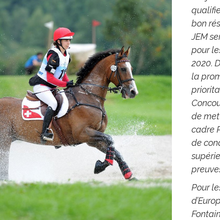
qualifi
bon rés
JEM ser
pour l
2020. 
la prom
priorit
Concou
de mett
cadre P
de cond
supérie
preuves
Pour le
d’Europ
Fontain