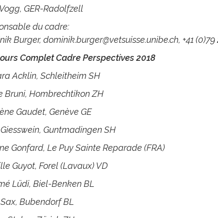
 Vogg, GER-Radolfzell
onsable du cadre:
nik Burger,
dominik.burger@vetsuisse.unibe.ch
, +41 (0)79
ours Complet Cadre Perspectives 2018
ra Acklin, Schleitheim SH
e Bruni, Hombrechtikon ZH
lène Gaudet, Genève GE
a Giesswein, Guntmadingen SH
ne Gonfard, Le Puy Sainte Reparade (FRA)
le Guyot, Forel (Lavaux) VD
mé Lüdi, Biel-Benken BL
 Sax, Bubendorf BL