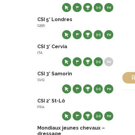
CSI 5* Londres
GBR
CSI 3* Cervia
ITA
CSI 3* Samorin
R
SVQ
CSI 2* St-Lô
FRA
Mondiaux jeunes chevaux –
dressage