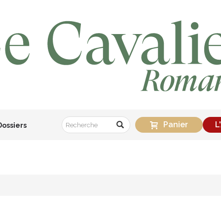
Panier
L
Dossiers