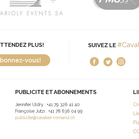
#Cava
ATTENDEZ PLUS!
SUIVEZ LE
bonnez-vous!
PUBLICITE ET ABONNEMENTS
L
Cr
Jennifer Uldry : +41 79 326 41 40
Françoise Jutzi : +41 78 636 04 99
Li
publicite@cavalier-romand.ch
Pu
C