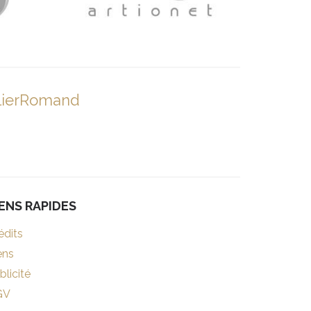
lierRomand
IENS RAPIDES
édits
ens
blicité
GV