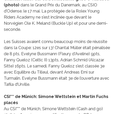
(photo)
dans le Grand Prix du Danemark, au CSIO
d’Odense, le 17 mai. La protégée de la Rolex Young
Riders Academy ne s’est inclinée que devant le
Norvégien Ole K. Meland (Buckle Up) et pour une demi-
seconde.
Les Suisses avaient connu beaucoup moins de réussite
dans la Coupe: 12es sur 13! Chantal Müller était pénalisée
de 8 pts, Evelyne Bussmann (Fleury d'Aveline) 9pts,
Fanny Queloz (Celtic II) 13pts, Adrian Schmid (Alcazar
Sitte) 16pts. Le samedi, Fanny Queloz s’est classée 3e
avec Equilibre du Tilleul, devant Andreas Erni sur
Turmalin. Evelyne Bussmann était 3e de l’ouverture avec
Tafila d’Urville.
CSI*** de Münich: Simone Wettstein et Martin Fuchs
placés
Au CSI*** de Münich, Simone Wettstein (Cash and go)