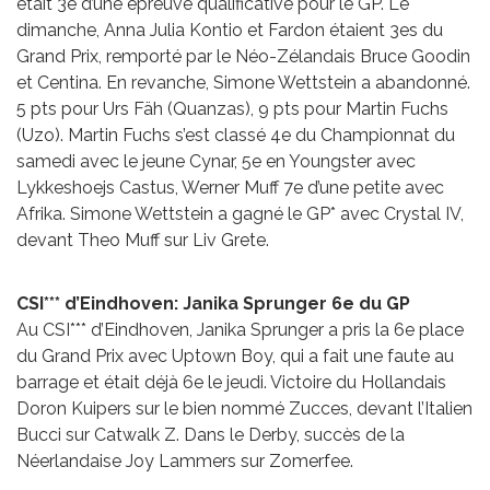
était 3e d’une épreuve qualificative pour le GP. Le
dimanche, Anna Julia Kontio et Fardon étaient 3es du
Grand Prix, remporté par le Néo-Zélandais Bruce Goodin
et Centina. En revanche, Simone Wettstein a abandonné.
5 pts pour Urs Fäh (Quanzas), 9 pts pour Martin Fuchs
(Uzo). Martin Fuchs s’est classé 4e du Championnat du
samedi avec le jeune Cynar, 5e en Youngster avec
Lykkeshoejs Castus, Werner Muff 7e d’une petite avec
Afrika. Simone Wettstein a gagné le GP* avec Crystal IV,
devant Theo Muff sur Liv Grete.
CSI*** d’Eindhoven: Janika Sprunger 6e du GP
Au CSI*** d’Eindhoven, Janika Sprunger a pris la 6e place
du Grand Prix avec Uptown Boy, qui a fait une faute au
barrage et était déjà 6e le jeudi. Victoire du Hollandais
Doron Kuipers sur le bien nommé Zucces, devant l’Italien
Bucci sur Catwalk Z. Dans le Derby, succès de la
Néerlandaise Joy Lammers sur Zomerfee.