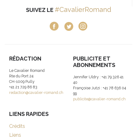
#CavalierRomand
SUIVEZ LE
RÉDACTION
PUBLICITE ET
ABONNEMENTS
Le Cavalier Romand
Rte du Port 24
Jennifer Uldry : +41 79 326 41
CH-1009 Pully
40
+41 21 729 86 83
Françoise Jutzi : +41 78 636 04
redaction@cavalier-romand.ch
99
publicite@cavalier-romand.ch
LIENS RAPIDES
Crédits
Liens