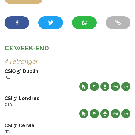
CE WEEK-END
À l'étranger
CSIO 5* Dublin
IRL
CSI 5* Londres
GBR
CSI 3* Cervia
ITA