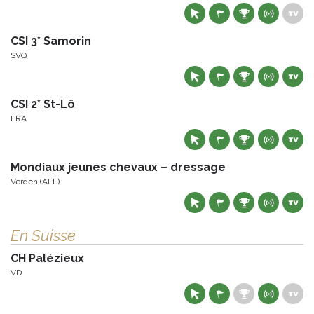
CSI 3* Samorin
SVQ
CSI 2* St-Lô
FRA
Mondiaux jeunes chevaux – dressage
Verden (ALL)
En Suisse
CH Palézieux
VD