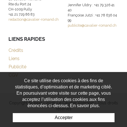
Rte du Port 24
Jennifer Uldry : +41 79 326 41
CH-1009 Pully
40
+41 21 729 86 83
Françoise Jutzi : +41 78 636 04
redaction@cavalier-romand.ch
99
publicite@cavalier-romand.ch
LIENS RAPIDES
Crédits
Liens
Publicité
CGV
Ce site utilise des cookies à des fins de
statistiques, d’optimisation et de marketing ciblé.
En poursuivant votre visite sur cette page, vous
acceptez l’utilisation des cookies aux fins
Copyright © 1999 - 2026 Le Cavalier Romand - Tous droits
énoncées ci-dessus. En savoir plus.
réservés
Accepter
Powered by Artionet
-
Generated with IceCube2.Net