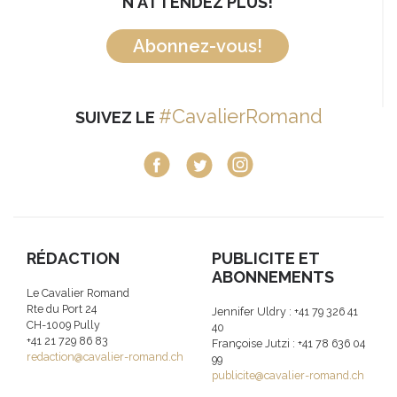
N'ATTENDEZ PLUS!
Abonnez-vous!
#CavalierRomand
SUIVEZ LE
RÉDACTION
PUBLICITE ET
ABONNEMENTS
Le Cavalier Romand
Rte du Port 24
Jennifer Uldry : +41 79 326 41
CH-1009 Pully
40
+41 21 729 86 83
Françoise Jutzi : +41 78 636 04
redaction@cavalier-romand.ch
99
publicite@cavalier-romand.ch