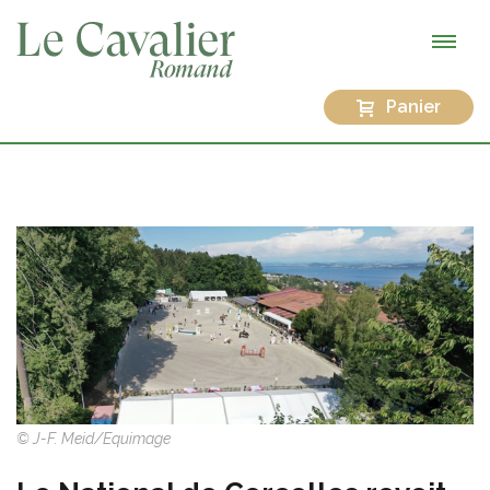
Panier
© J-F. Meid/Equimage