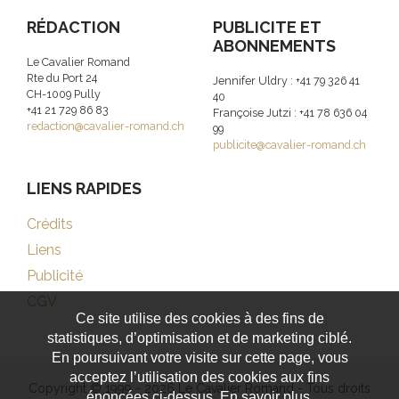
RÉDACTION
PUBLICITE ET
ABONNEMENTS
Le Cavalier Romand
Rte du Port 24
Jennifer Uldry : +41 79 326 41
CH-1009 Pully
40
+41 21 729 86 83
Françoise Jutzi : +41 78 636 04
redaction@cavalier-romand.ch
99
publicite@cavalier-romand.ch
LIENS RAPIDES
Crédits
Liens
Publicité
CGV
Ce site utilise des cookies à des fins de
statistiques, d’optimisation et de marketing ciblé.
En poursuivant votre visite sur cette page, vous
acceptez l’utilisation des cookies aux fins
Copyright © 1999 - 2026 Le Cavalier Romand - Tous droits
énoncées ci-dessus. En savoir plus.