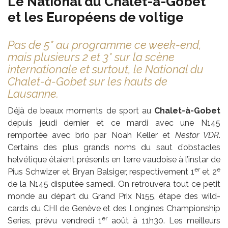
Le National du Chalet-à-Gobet
et les Européens de voltige
Pas de 5* au programme ce week-end,
mais plusieurs 2 et 3* sur la scène
internationale et surtout, le National du
Chalet-à-Gobet sur les hauts de
Lausanne.
Déjà de beaux moments de sport au
Chalet-à-Gobet
depuis jeudi dernier et ce mardi avec une N145
remportée avec brio par Noah Keller et
Nestor VDR
.
Certains des plus grands noms du saut d’obstacles
helvétique étaient présents en terre vaudoise à l’instar de
er
e
Pius Schwizer et Bryan Balsiger, respectivement 1
et 2
de la N145 disputée samedi. On retrouvera tout ce petit
monde au départ du Grand Prix N155, étape des wild-
cards du CHI de Genève et des Longines Championship
er
Series, prévu vendredi 1
août à 11h30. Les meilleurs