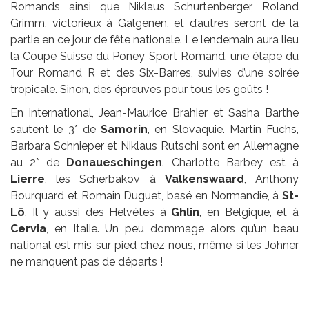
Romands ainsi que Niklaus Schurtenberger, Roland
Grimm, victorieux à Galgenen, et d’autres seront de la
partie en ce jour de fête nationale. Le lendemain aura lieu
la Coupe Suisse du Poney Sport Romand, une étape du
Tour Romand R et des Six-Barres, suivies d’une soirée
tropicale. Sinon, des épreuves pour tous les goûts !
En international, Jean-Maurice Brahier et Sasha Barthe
sautent le 3* de
Samorin
, en Slovaquie. Martin Fuchs,
Barbara Schnieper et Niklaus Rutschi sont en Allemagne
au 2* de
Donaueschingen
. Charlotte Barbey est à
Lierre
, les Scherbakov à
Valkenswaard
, Anthony
Bourquard et Romain Duguet, basé en Normandie, à
St-
Lô
. Il y aussi des Helvètes à
Ghlin
, en Belgique, et à
Cervia
, en Italie. Un peu dommage alors qu’un beau
national est mis sur pied chez nous, même si les Johner
ne manquent pas de départs !