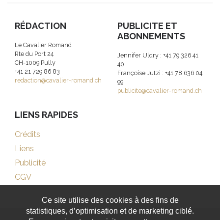
RÉDACTION
PUBLICITE ET
ABONNEMENTS
Le Cavalier Romand
Rte du Port 24
Jennifer Uldry : +41 79 326 41
CH-1009 Pully
40
+41 21 729 86 83
Françoise Jutzi : +41 78 636 04
redaction@cavalier-romand.ch
99
publicite@cavalier-romand.ch
LIENS RAPIDES
Crédits
Liens
Publicité
CGV
Ce site utilise des cookies à des fins de
statistiques, d’optimisation et de marketing ciblé.