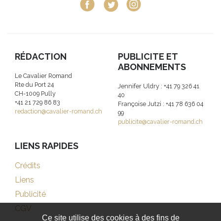
RÉDACTION
PUBLICITE ET
ABONNEMENTS
Le Cavalier Romand
Rte du Port 24
Jennifer Uldry : +41 79 326 41
CH-1009 Pully
40
+41 21 729 86 83
Françoise Jutzi : +41 78 636 04
redaction@cavalier-romand.ch
99
publicite@cavalier-romand.ch
LIENS RAPIDES
Crédits
Liens
Publicité
CGV
Ce site utilise des cookies à des fins de