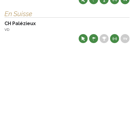
En Suisse
CH Palézieux
VD