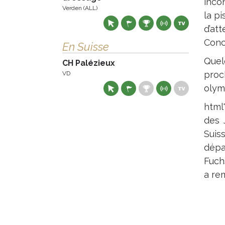
inco
Verden (ALL)
la p
d’at
Conco
En Suisse
Quel
CH Palézieux
proc
VD
olym
html
des 
Suis
dépa
Fuchs
a re