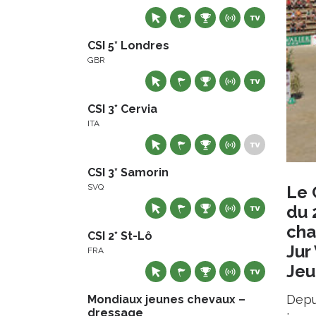
CSI 5* Londres
GBR
CSI 3* Cervia
ITA
CSI 3* Samorin
Le 
SVQ
du 
cha
CSI 2* St-Lô
Jur
FRA
Jeu
Depu
Mondiaux jeunes chevaux –
dressage