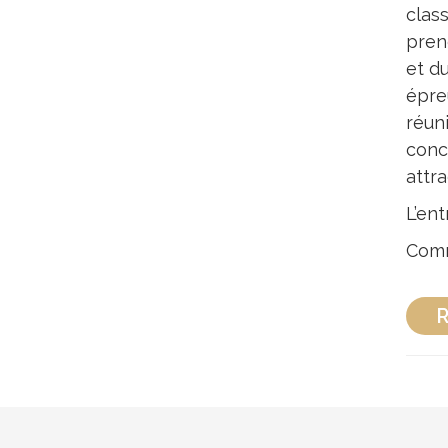
clas
prend
et d
épre
réun
conc
attra
L’ent
Com
R