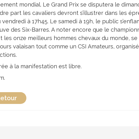
sement mondial. Le Grand Prix se disputera le dimanc
re part les cavaliers devront s’illustrer dans les épr
u vendredi à 17h45. Le samedi à 19h, le public s’enf
uve des Six-Barres. A noter encore que le champio
it les onze meilleurs hommes chevaux du monde, se tie
ours valaisan tout comme un CSI Amateurs, organisé e
ctions.
rée à la manifestation est libre.
m.
etour