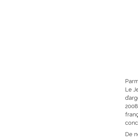
Parm
Le J
d’ar
2008,
franç
conc
De n