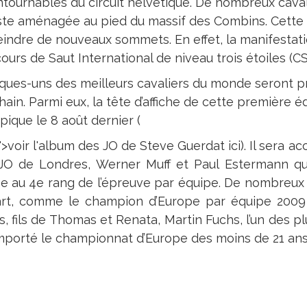
ntournables du circuit helvétique. De nombreux cava
iste aménagée au pied du massif des Combins. Cette 
teindre de nouveaux sommets. En effet, la manifestati
urs de Saut International de niveau trois étoiles (CSI
ques-uns des meilleurs cavaliers du monde seront pr
hain. Parmi eux, la tête d’affiche de cette première 
pique le 8 août dernier (
">voir l'album des JO de Steve Guerdat ici). Il sera
JO de Londres, Werner Muff et Paul Estermann qui
se au 4e rang de l’épreuve par équipe. De nombreux
rt, comme le champion d’Europe par équipe 2009 
, fils de Thomas et Renata, Martin Fuchs, l’un des pl
mporté le championnat d’Europe des moins de 21 ans