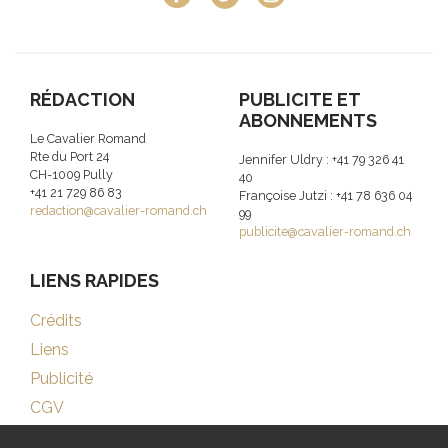
RÉDACTION
PUBLICITE ET
ABONNEMENTS
Le Cavalier Romand
Rte du Port 24
Jennifer Uldry : +41 79 326 41
CH-1009 Pully
40
+41 21 729 86 83
Françoise Jutzi : +41 78 636 04
redaction@cavalier-romand.ch
99
publicite@cavalier-romand.ch
LIENS RAPIDES
Crédits
Liens
Publicité
CGV