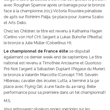
avec Roughan Sparrow après un barrage pour le bronze
face à la championne 2013 Victoria Rouvière pénalisée
de 4pts sur Rohirrim Palija. 5e place pour Joanna Szabo
et Arts Deilo.
Chez les Children, le titre est revenu à Katharina Hagen
(Cerlino von Hof CH), l’argent à Lukas Buhofer (Piketta),
le bronze à Julie Müller (Coberlinus H).
Le championnat de France élite
se disputait
également ce dernier week-end de septembre. Le titre
national est revenu à Timothée Anciaume et Quorioso
Pré Noir, l'argent à Sébastien Duplant (Pégase du Murier),
le bronze à Valentin Marcotte (Concept TM). Séverin
Hillereau, cavalier des écuries Lutta, a terminé à la 9e
place avec Flying Girl, à une faute du 4e rang. Belle
performance pour sa première dans un tel championnat!
M.S.
Vous retrouverez plusieurs pages spéciales sur les