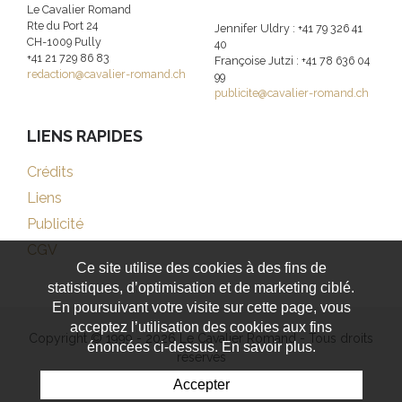
Le Cavalier Romand
Rte du Port 24
Jennifer Uldry : +41 79 326 41
CH-1009 Pully
40
+41 21 729 86 83
Françoise Jutzi : +41 78 636 04
redaction@cavalier-romand.ch
99
publicite@cavalier-romand.ch
LIENS RAPIDES
Crédits
Liens
Publicité
CGV
Ce site utilise des cookies à des fins de
statistiques, d’optimisation et de marketing ciblé.
En poursuivant votre visite sur cette page, vous
acceptez l’utilisation des cookies aux fins
Copyright © 1999 - 2026 Le Cavalier Romand - Tous droits
énoncées ci-dessus. En savoir plus.
réservés
Accepter
Powered by Artionet
-
Generated with IceCube2.Net