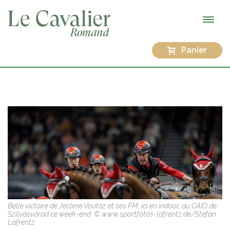
Panier
Belle victoire de Jérôme Voutaz et ses FM, ici en indoor, au CAIO de
Szilvásvárad ce week-end. © www.sportfotos-lafrentz.de/Stefan
Lafrentz