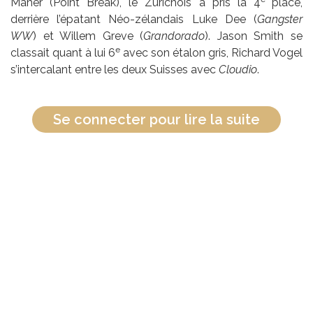
Maher (Point Break), le Zurichois a pris la 4
place,
derrière l’épatant Néo-zélandais Luke Dee (
Gangster
WW
) et Willem Greve (
Grandorado
). Jason Smith se
e
classait quant à lui 6
avec son étalon gris, Richard Vogel
s’intercalant entre les deux Suisses avec
Cloudio
.
Se connecter pour lire la suite