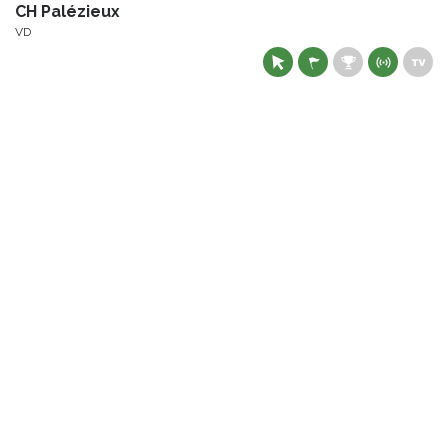
CH Palézieux
VD