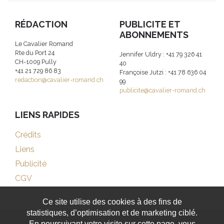
RÉDACTION
PUBLICITE ET
ABONNEMENTS
Le Cavalier Romand
Rte du Port 24
Jennifer Uldry : +41 79 326 41
CH-1009 Pully
40
+41 21 729 86 83
Françoise Jutzi : +41 78 636 04
redaction@cavalier-romand.ch
99
publicite@cavalier-romand.ch
LIENS RAPIDES
Crédits
Liens
Publicité
CGV
Ce site utilise des cookies à des fins de
statistiques, d’optimisation et de marketing ciblé.
En poursuivant votre visite sur cette page, vous