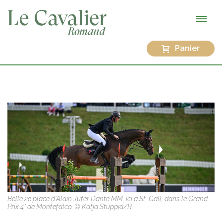
Panier
Belle 2e place d'Alain Jufer Dante MM, ici à St-Gall, dans le Grand
Prix 4* de Montefalco. © Katja Stuppia/R