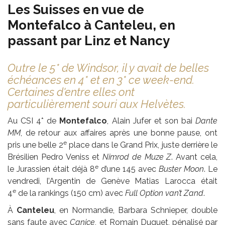
Les Suisses en vue de
Montefalco à Canteleu, en
passant par Linz et Nancy
Outre le 5* de Windsor, il y avait de belles
échéances en 4* et en 3* ce week-end.
Certaines d'entre elles ont
particulièrement souri aux Helvètes.
Au CSI 4* de
Montefalco
, Alain Jufer et son bai
Dante
MM
, de retour aux affaires après une bonne pause, ont
e
pris une belle 2
place dans le Grand Prix, juste derrière le
Brésilien Pedro Veniss et
Nimrod de Muze Z
. Avant cela,
e
le Jurassien était déjà 8
d’une 145 avec
Buster Moon
. Le
vendredi, l’Argentin de Genève Matias Larocca était
e
4
de la rankings (150 cm) avec
Full Option van’t Zand
.
À
Canteleu
, en Normandie, Barbara Schnieper, double
sans faute avec
Canice
, et Romain Duguet, pénalisé par