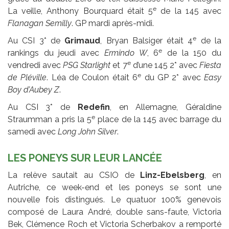
e
La veille, Anthony Bourquard était 5
de la 145 avec
Flanagan Semilly
. GP mardi après-midi.
e
Au CSI 3* de
Grimaud
, Bryan Balsiger était 4
de la
e
rankings du jeudi avec
Ermindo W
, 6
de la 150 du
e
vendredi avec
PSG Starlight
et 7
d’une 145 2* avec
Fiesta
e
de Pléville
. Léa de Coulon était 6
du GP 2* avec
Easy
Boy d’Aubey Z
.
Au CSI 3* de
Redefin
, en Allemagne, Géraldine
e
Straumman a pris la 5
place de la 145 avec barrage du
samedi avec
Long John Silver
.
LES PONEYS SUR LEUR LANCÉE
La relève sautait au CSIO de
Linz-Ebelsberg
, en
Autriche, ce week-end et les poneys se sont une
nouvelle fois distingués. Le quatuor 100% genevois
composé de Laura André, double sans-faute, Victoria
Bek, Clémence Roch et Victoria Scherbakov a remporté