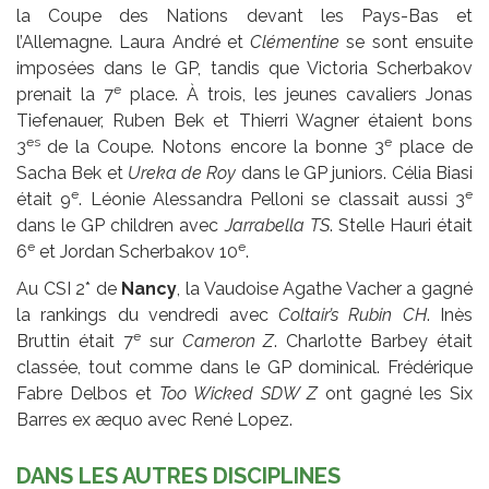
la Coupe des Nations devant les Pays-Bas et
l’Allemagne. Laura André et
Clémentine
se sont ensuite
imposées dans le GP, tandis que Victoria Scherbakov
e
prenait la 7
place. À trois, les jeunes cavaliers Jonas
Tiefenauer, Ruben Bek et Thierri Wagner étaient bons
es
e
3
de la Coupe. Notons encore la bonne 3
place de
Sacha Bek et
Ureka de Roy
dans le GP juniors. Célia Biasi
e
e
était 9
. Léonie Alessandra Pelloni se classait aussi 3
dans le GP children avec
Jarrabella TS
. Stelle Hauri était
e
e
6
et Jordan Scherbakov 10
.
Au CSI 2* de
Nancy
, la Vaudoise Agathe Vacher a gagné
la rankings du vendredi avec
Coltair’s Rubin CH
. Inès
e
Bruttin était 7
sur
Cameron Z
. Charlotte Barbey était
classée, tout comme dans le GP dominical. Frédérique
Fabre Delbos et
Too Wicked SDW Z
ont gagné les Six
Barres ex æquo avec René Lopez.
DANS LES AUTRES DISCIPLINES