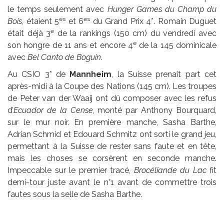
le temps seulement avec
Hunger Games du Champ du
es
es
Bois
, étaient 5
et 6
du Grand Prix 4*. Romain Duguet
e
était déjà 3
de la rankings (150 cm) du vendredi avec
e
son hongre de 11 ans et encore 4
de la 145 dominicale
avec
Bel Canto de Boguin
.
Au CSIO 3* de
Mannheim
, la Suisse prenait part cet
après-midi à la Coupe des Nations (145 cm). Les troupes
de Peter van der Waaij ont dû composer avec les refus
d’
Ecuador de la Cense
, monté par Anthony Bourquard,
sur le mur noir. En première manche, Sasha Barthe,
Adrian Schmid et Edouard Schmitz ont sorti le grand jeu,
permettant à la Suisse de rester sans faute et en tête,
mais les choses se corsèrent en seconde manche.
Impeccable sur le premier tracé,
Brocéliande du Lac
fit
demi-tour juste avant le n°1 avant de commettre trois
fautes sous la selle de Sasha Barthe.