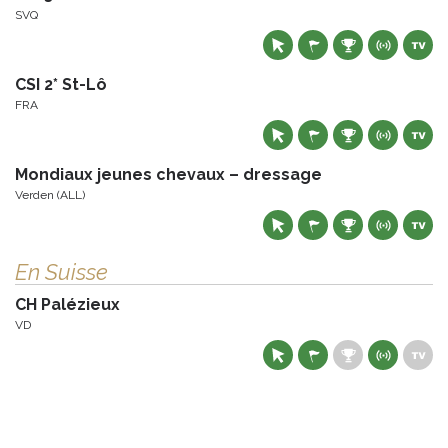
SVQ
CSI 2* St-Lô
FRA
Mondiaux jeunes chevaux – dressage
Verden (ALL)
En Suisse
CH Palézieux
VD