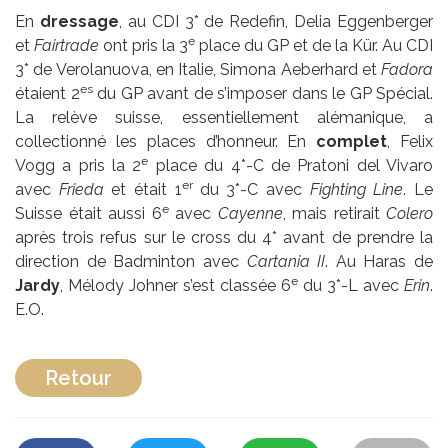
En
dressage
, au CDI 3* de Redefin, Delia Eggenberger
e
et
Fairtrade
ont pris la 3
place du GP et de la Kür. Au CDI
3* de Verolanuova, en Italie, Simona Aeberhard et
Fadora
es
étaient 2
du GP avant de s’imposer dans le GP Spécial.
La relève suisse, essentiellement alémanique, a
collectionné les places d’honneur. En
complet
, Felix
e
Vogg a pris la 2
place du 4*-C de Pratoni del Vivaro
er
avec
Frieda
et était 1
du 3*-C avec
Fighting Line
. Le
e
Suisse était aussi 6
avec
Cayenne
, mais retirait
Colero
après trois refus sur le cross du 4* avant de prendre la
direction de Badminton avec
Cartania
II
. Au Haras de
e
Jardy
, Mélody Johner s’est classée 6
du 3*-L avec
Erin
.
E.O.
Retour