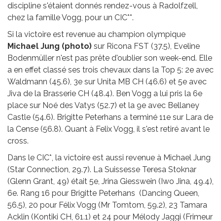
discipline s'étaient donnés rendez-vous à Radolfzell,
chez la famille Vogg, pour un CIC**.
Si la victoire est revenue au champion olympique
Michael Jung (photo)
sur Ricona FST (37.5), Eveline
Bodenmüller n'est pas prête d'oublier son week-end. Elle
a en effet classé ses trois chevaux dans la Top 5: 2e avec
Waldmann (45.6), 3e sur Unita MB CH (46.6) et 5e avec
Jiva de la Brasserie CH (48.4). Ben Vogg a lui pris la 6e
place sur Noé des Vatys (52.7) et la 9e avec Bellaney
Castle (54.6). Brigitte Peterhans a terminé 11e sur Lara de
la Cense (56.8). Quant à Felix Vogg, il s'est retiré avant le
cross.
Dans le CIC*, la victoire est aussi revenue à Michael Jung
(Star Connection, 29.7). La Suissesse Teresa Stoknar
(Glenn Grant, 49) était 5e, Jrina Giesswein (Iwo Jina, 49.4),
6e. Rang 16 pour Brigitte Peterhans (Dancing Queen,
56.5), 20 pour Félix Vogg (Mr Tomtom, 59.2), 23 Tamara
Acklin (Kontiki CH, 61.1) et 24 pour Mélody Jaggi (Frimeur