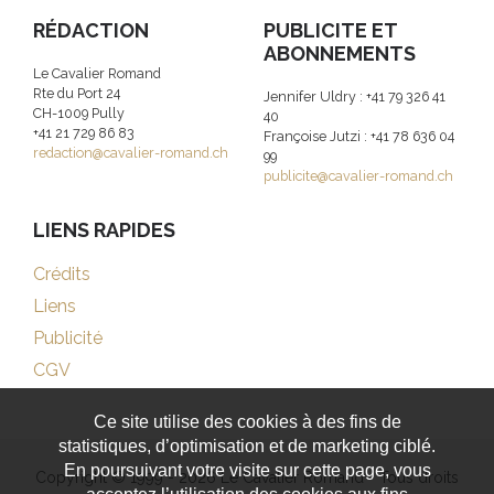
RÉDACTION
PUBLICITE ET
ABONNEMENTS
Le Cavalier Romand
Rte du Port 24
Jennifer Uldry : +41 79 326 41
CH-1009 Pully
40
+41 21 729 86 83
Françoise Jutzi : +41 78 636 04
redaction@cavalier-romand.ch
99
publicite@cavalier-romand.ch
LIENS RAPIDES
Crédits
Liens
Publicité
CGV
Ce site utilise des cookies à des fins de
statistiques, d’optimisation et de marketing ciblé.
En poursuivant votre visite sur cette page, vous
Copyright © 1999 - 2026 Le Cavalier Romand - Tous droits