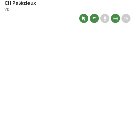
CH Palézieux
VD