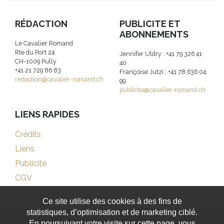
RÉDACTION
PUBLICITE ET
ABONNEMENTS
Le Cavalier Romand
Rte du Port 24
Jennifer Uldry : +41 79 326 41
CH-1009 Pully
40
+41 21 729 86 83
Françoise Jutzi : +41 78 636 04
redaction@cavalier-romand.ch
99
publicite@cavalier-romand.ch
LIENS RAPIDES
Crédits
Liens
Publicité
CGV
Ce site utilise des cookies à des fins de
statistiques, d’optimisation et de marketing ciblé.
En poursuivant votre visite sur cette page, vous