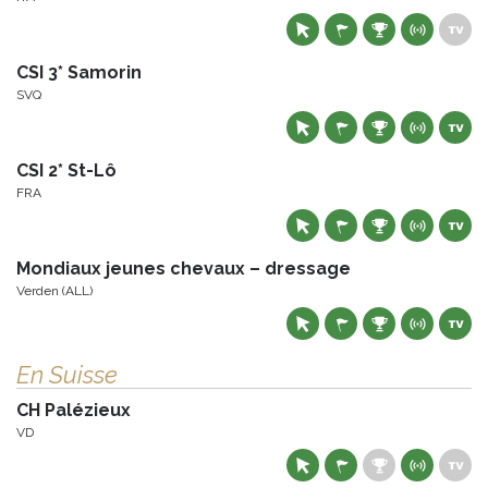
CSI 3* Samorin
SVQ
CSI 2* St-Lô
FRA
Mondiaux jeunes chevaux – dressage
Verden (ALL)
En Suisse
CH Palézieux
VD