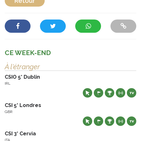
Retour
CE WEEK-END
À l'étranger
CSIO 5* Dublin
IRL
CSI 5* Londres
GBR
CSI 3* Cervia
ITA