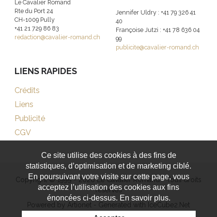
Le Cavalier Romand
Rte du Port 24
Jennifer Uldry : +41 79 326 41
CH-1009 Pully
40
+41 21 729 86 83
Françoise Jutzi : +41 78 636 04
redaction@cavalier-romand.ch
99
publicite@cavalier-romand.ch
LIENS RAPIDES
Crédits
Liens
Publicité
CGV
Ce site utilise des cookies à des fins de
statistiques, d’optimisation et de marketing ciblé.
En poursuivant votre visite sur cette page, vous
Copyright © 1999 - 2026 Le Cavalier Romand - Tous droits
acceptez l’utilisation des cookies aux fins
réservés
énoncées ci-dessus. En savoir plus.
Powered by Artionet
-
Generated with IceCube2.Net