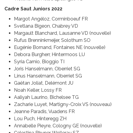
Cadre Saut Juniors 2022
Margot Angéloz, Corminboeuf FR
Svetlana Bigeon, Chabrey VD
Margault Blanchard, Lausanne VD (nouvelle)
Rufus Brenninkmeijer, Solothurn SO
Eugénie Bornand, Fontaines NE (nouvelle)
Debora Burgherr, Hintermoos LU
Syria Carnio, Bioggio TI
Joris Hanselmann, Oberriet SG
Linus Hanselmann, Oberriet SG
Gaëtan Joliat, Delémont JU
Noah Keller, Lossy FR
Aaliyah Laurino, Bichelsee TG
Zacharie Luyet, Martigny-Croix VS (nouveau)
Jeanne Paradis, Vuadens FR
Lou Puch, Hinteregg ZH
Annabelle Pieyre, Cologny GE (nouvelle)
Celestina Rhyner, Wollerau SZ