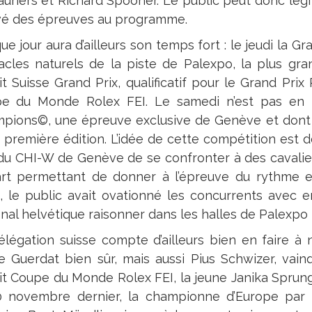
auriers et Richard Spooner. Le public peut donc légi
vé des épreuves au programme.
e jour aura d’ailleurs son temps fort : le jeudi la Gr
acles naturels de la piste de Palexpo, la plus gr
it Suisse Grand Prix, qualificatif pour le Grand Pr
e du Monde Rolex FEI. Le samedi n’est pas en 
pions©, une épreuve exclusive de Genève et dont 
a première édition. L’idée de cette compétition est 
 du CHI-W de Genève de se confronter à des cavaliers
rt permettant de donner à l’épreuve du rythme et
, le public avait ovationné les concurrents avec e
onal helvétique raisonner dans les halles de Palexpo 
élégation suisse compte d’ailleurs bien en faire
e Guerdat bien sûr, mais aussi Pius Schwizer, va
uit Coupe du Monde Rolex FEI, la jeune Janika Sprung
0 novembre dernier, la championne d’Europe par 