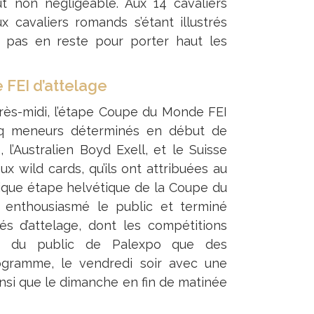
t non négligeable. Aux 14 cavaliers
x cavaliers romands s’étant illustrés
c pas en reste pour porter haut les
FEI d’attelage
rès-midi, l’étape Coupe du Monde FEI
inq meneurs déterminés en début de
l’Australien Boyd Exell, et le Suisse
x wild cards, qu’ils ont attribuées au
nique étape helvétique de la Coupe du
it enthousiasmé le public et terminé
s d’attelage, dont les compétitions
ès du public de Palexpo que des
ogramme, le vendredi soir avec une
nsi que le dimanche en fin de matinée