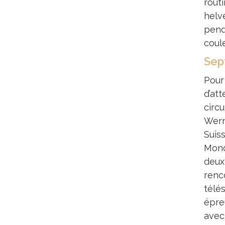
rout
helv
pend
coul
Sep
Pour
d’at
circ
Wern
Suis
Mond
deux
renc
télé
épre
avec