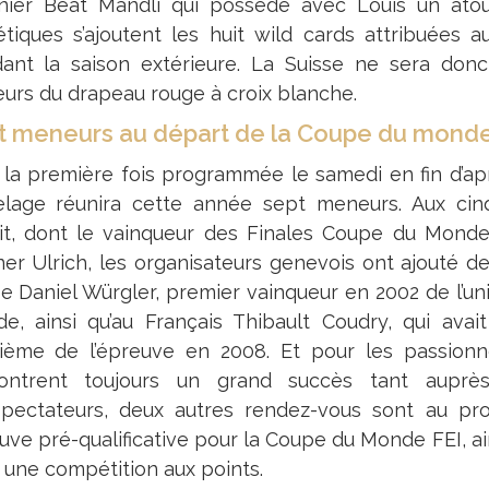
inier Beat Mändli qui possède avec Louis un atou
étiques s’ajoutent les huit wild cards attribuées au
ant la saison extérieure. La Suisse ne sera don
eurs du drapeau rouge à croix blanche.
t meneurs au départ de la Coupe du monde 
 la première fois programmée le samedi en fin d’ap
telage réunira cette année sept meneurs. Aux c
uit, dont le vainqueur des Finales Coupe du Monde, 
er Ulrich, les organisateurs genevois ont ajouté deu
se Daniel Würgler, premier vainqueur en 2002 de l’u
e, ainsi qu’au Français Thibault Coudry, qui ava
ième de l’épreuve en 2008. Et pour les passionné
ontrent toujours un grand succès tant aupr
spectateurs, deux autres rendez-vous sont au pr
uve pré-qualificative pour la Coupe du Monde FEI, ai
 une compétition aux points.