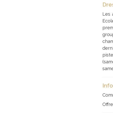
Dres
Les 
Ecole
prem
grou
cham
dern
piste
(sam
same
Inf
Comm
Offr