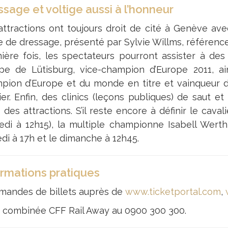
sage et voltige aussi à l’honneur
attractions ont toujours droit de cité à Genève 
 de dressage, présenté par Sylvie Willms, référence 
ière fois, les spectateurs pourront assister à des
pe de Lütisburg, vice-champion d’Europe 2011, ai
pion d’Europe et du monde en titre et vainqueur 
ier. Enfin, des clinics (leçons publiques) de saut e
 des attractions. S’il reste encore à définir le caval
edi à 12h15), la multiple championne Isabell Werth
di à 17h et le dimanche à 12h45.
ormations pratiques
andes de billets auprès de
www.ticketportal.com
,
e combinée CFF Rail Away au 0900 300 300.