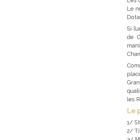
Les c
Le n
Dotat
Si l’
de G
mani
Cham
Comm
plac
Gran
qual
les 
Le 
1/ St
2/ T
3/ M