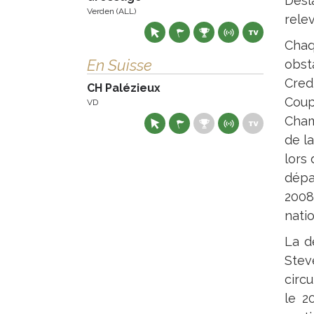
Desl
Verden (ALL)
rele
Chaqu
En Suisse
obst
Cred
CH Palézieux
Coup
VD
Cham
de l
lors
dépa
2008
nati
La d
Stev
circ
le 2