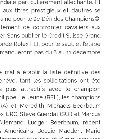
diale particulièrement alléchante. Et
aux titres prestigieux et d’autres se
baine pour le 2e Défi des Champions©,
tement de confronter cavaliers aux
er. Sans oublier le Credit Suisse Grand
de Rolex FEI, pour le saut, et l’étape
e manqueront pas du 8 au 11 décembre
al à établir la liste définitive des
ève, tant les sollicitations ont été
s plus attractifs avec le champion
ilippe Le Jeune (BEL), les champions
FRA) et Meredith Michaels-Beerbaum
ex IJRC, Steve Guerdat (SUI) et Marcus
l’Allemand Ludger Beerbaum, récent
es Américains Beezie Madden, Mario