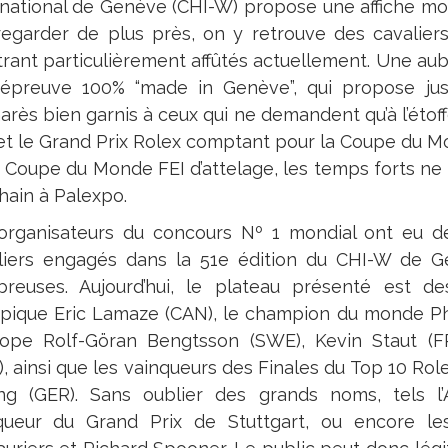
rnational de Genève (CHI-W) propose une affiche mon
regarder de plus près, on y retrouve des cavaliers 
rant particulièrement affûtés actuellement. Une au
épreuve 100% “made in Genève”, qui propose jus
rès bien garnis à ceux qui ne demandent qu’à l’étoff
 et le Grand Prix Rolex comptant pour la Coupe du Mon
a Coupe du Monde FEI d’attelage, les temps forts n
hain à Palexpo.
organisateurs du concours Nº 1 mondial ont eu de m
liers engagés dans la 51e édition du CHI-W de Gen
reuses. Aujourd’hui, le plateau présenté est de
pique Eric Lamaze (CAN), le champion du monde Ph
rope Rolf-Göran Bengtsson (SWE), Kevin Staut (
), ainsi que les vainqueurs des Finales du Top 10 Rol
ng (GER). Sans oublier des grands noms, tels 
queur du Grand Prix de Stuttgart, ou encore l