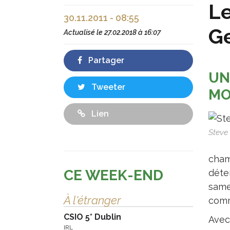
Le
30.11.2011 - 08:55
Ge
Actualisé le
27.02.2018 à 16:07
Partager
UN
Tweeter
MO
Lien
Steve
cham
CE WEEK-END
déte
same
À l'étranger
comm
CSIO 5* Dublin
Avec
IRL