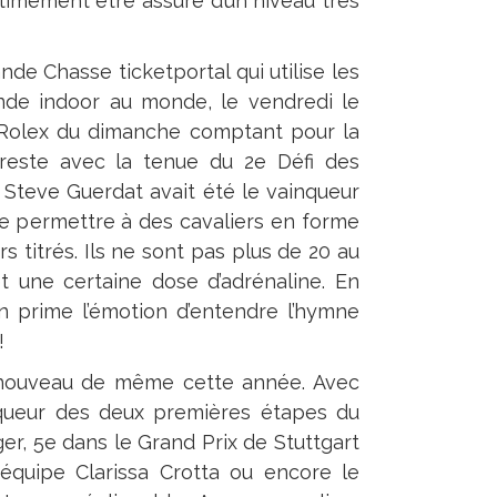
timement être assuré d’un niveau très
ande Chasse ticketportal qui utilise les
ande indoor au monde, le vendredi le
ix Rolex du dimanche comptant pour la
reste avec la tenue du 2e Défi des
Steve Guerdat avait été le vainqueur
de permettre à des cavaliers en forme
 titrés. Ils ne sont pas plus de 20 au
 une certaine dose d’adrénaline. En
n prime l’émotion d’entendre l’hymne
!
 à nouveau de même cette année. Avec
inqueur des deux premières étapes du
er, 5e dans le Grand Prix de Stuttgart
équipe Clarissa Crotta ou encore le