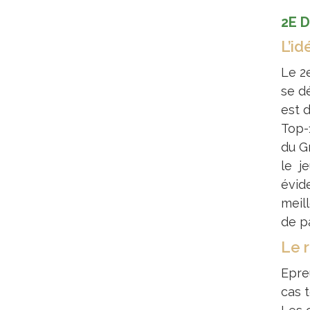
2E 
L’id
Le 2
se d
est d
Top-
du G
le j
évid
meil
de pa
Le 
Epre
cas t