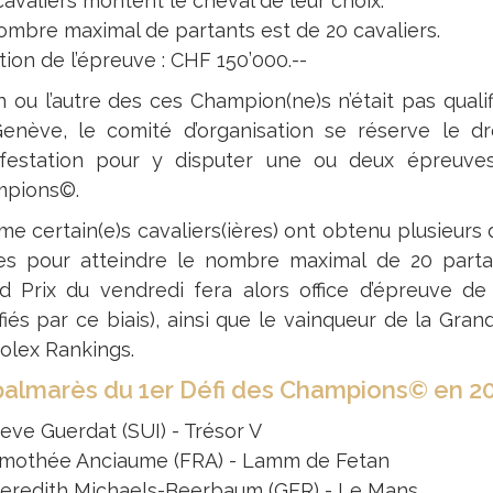
avaliers montent le cheval de leur choix.
ombre maximal de partants est de 20 cavaliers.
ion de l’épreuve : CHF 150’000.--
un ou l’autre des ces Champion(ne)s n’était pas qual
enève, le comité d’organisation se réserve le droit 
festation pour y disputer une ou deux épreuve
pions©.
e certain(e)s cavaliers(ières) ont obtenu plusieurs 
es pour atteindre le nombre maximal de 20 parta
d Prix du vendredi fera alors office d’épreuve de qu
ifiés par ce biais), ainsi que le vainqueur de la G
Rolex Rankings.
palmarès du 1er Défi des Champions© en 2
eve Guerdat (SUI) - Trésor V
imothée Anciaume (FRA) - Lamm de Fetan
eredith Michaels-Beerbaum (GER) - Le Mans