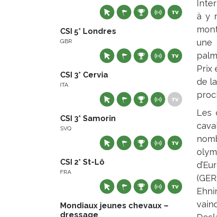
Inte
à y 
mont
CSI 5* Londres
une 
GBR
palma
Prix
CSI 3* Cervia
de l
ITA
proc
Les 
CSI 3* Samorin
cava
SVQ
nomb
olym
CSI 2* St-Lô
d’Eu
FRA
(GER
Ehni
vain
Mondiaux jeunes chevaux –
dressage