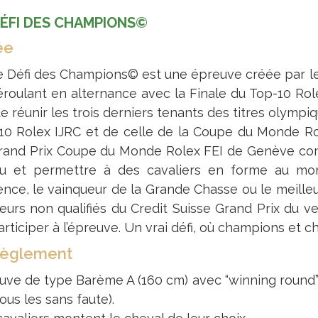
DÉFI DES CHAMPIONS©
ée
e Défi des Champions© est une épreuve créée par l
éroulant en alternance avec la Finale du Top-10 Rol
e réunir les trois derniers tenants des titres olympi
10 Rolex IJRC et de celle de la Coupe du Monde Rol
rand Prix Coupe du Monde Rolex FEI de Genève compl
eu et permettre à des cavaliers en forme au m
ence, le vainqueur de la Grande Chasse ou le meilleu
leurs non qualifiés du Credit Suisse Grand Prix du v
rticiper à l’épreuve. Un vrai défi, où champions et 
règlement
uve de type Barème A (160 cm) avec “winning round” p
ous les sans faute).