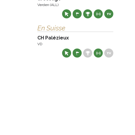
Verden (ALL)
En Suisse
CH Palézieux
VD