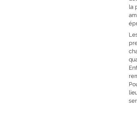
la 
ama
épr
Les
pre
cha
qua
Enf
rem
Pou
lie
ser