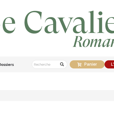
Panier
L
Dossiers