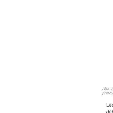
Alan 
poneys
Les
déb