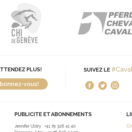
#Cava
ATTENDEZ PLUS!
SUIVEZ LE
bonnez-vous!
PUBLICITE ET ABONNEMENTS
L
Cr
Jennifer Uldry : +41 79 326 41 40