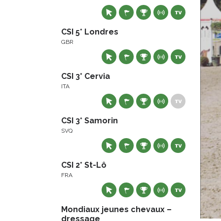
CSI 5* Londres
GBR
CSI 3* Cervia
ITA
CSI 3* Samorin
SVQ
CSI 2* St-Lô
FRA
Mondiaux jeunes chevaux –
dressage