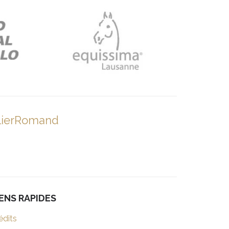
lierRomand
IENS RAPIDES
édits