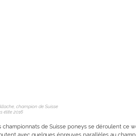
Allache, champion de Suisse
 élite 2016
 championnats de Suisse poneys se déroulent ce we
utent avec quelques épreuves parallèles au champio