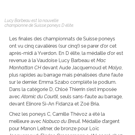
Lucy Barbeau est la nouvelle
championne de Suisse poneys D élite.
Les finales des championnats de Suisse poneys
ont vu cinq cavalières (sur cinq!) se parer d'or cet
après-midi à Yverdon. En D élite, la médaille d'or est
revenue à la Vaudoise Lucy Barbeau et
Mac
Manhattan CH
devant Aude Jacquemoud et
Malya
,
plus rapides au barrage mais pénalisées d’une faute
sur le dernier. Emma Szabo complète le podium.
Dans la catégorie D, Chloé Thierrin s’est imposée
avec
Atomic du Courtil
, seuls sans-faute au barrage,
devant Elinore Si-An Fidanza et Zoé Bria.
Chez les poneys C, Camille Thévoz a été la
meilleure avec
Nabuco du Breuil
. Médaille d’argent
pour Manon Leitner, de bronze pour Loïc