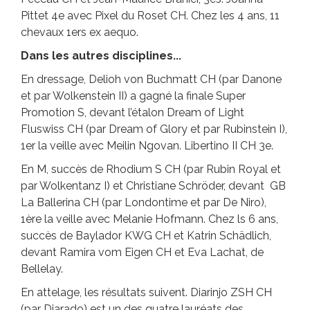
Pittet 4e avec Pixel du Roset CH. Chez les 4 ans, 11
chevaux 1ers ex aequo.
Dans les autres disciplines...
En dressage, Delioh von Buchmatt CH (par Danone
et par Wolkenstein II) a gagné la finale Super
Promotion S, devant l’étalon Dream of Light
Fluswiss CH (par Dream of Glory et par Rubinstein I),
1er la veille avec Meilin Ngovan. Libertino II CH 3e.
En M, succès de Rhodium S CH (par Rubin Royal et
par Wolkentanz I) et Christiane Schröder, devant GB
La Ballerina CH (par Londontime et par De Niro),
1ère la veille avec Melanie Hofmann. Chez ls 6 ans,
succès de Baylador KWG CH et Katrin Schädlich,
devant Ramira vom Eigen CH et Eva Lachat, de
Bellelay.
En attelage, les résultats suivent. Diarinjo ZSH CH
(par Diarado) est un des quatre lauréats des