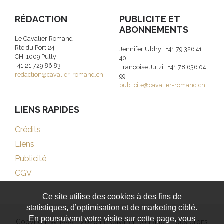
RÉDACTION
PUBLICITE ET
ABONNEMENTS
Le Cavalier Romand
Rte du Port 24
Jennifer Uldry : +41 79 326 41
CH-1009 Pully
40
+41 21 729 86 83
Françoise Jutzi : +41 78 636 04
redaction@cavalier-romand.ch
99
publicite@cavalier-romand.ch
LIENS RAPIDES
Crédits
Liens
Publicité
CGV
Ce site utilise des cookies à des fins de
statistiques, d’optimisation et de marketing ciblé.
En poursuivant votre visite sur cette page, vous
Copyright © 1999 - 2026 Le Cavalier Romand - Tous droits