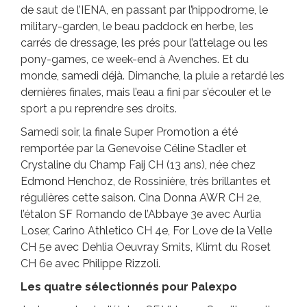
de saut de l’IENA, en passant par l’hippodrome, le
military-garden, le beau paddock en herbe, les
carrés de dressage, les prés pour l’attelage ou les
pony-games, ce week-end à Avenches. Et du
monde, samedi déjà. Dimanche, la pluie a retardé les
dernières finales, mais l’eau a fini par s’écouler et le
sport a pu reprendre ses droits.
Samedi soir, la finale Super Promotion a été
remportée par la Genevoise Céline Stadler et
Crystaline du Champ Faij CH (13 ans), née chez
Edmond Henchoz, de Rossinière, très brillantes et
régulières cette saison. Cina Donna AWR CH 2e,
l’étalon SF Romando de l’Abbaye 3e avec Aurlia
Loser, Carino Athletico CH 4e, For Love de la Velle
CH 5e avec Dehlia Oeuvray Smits, Klimt du Roset
CH 6e avec Philippe Rizzoli.
Les quatre sélectionnés pour Palexpo