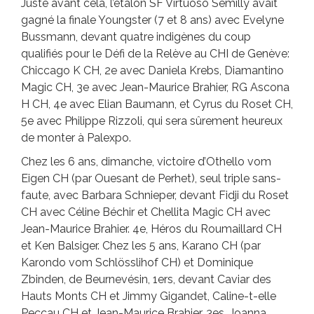
Juste avant cela, l’étalon SF Virtuoso Semilly avait
gagné la finale Youngster (7 et 8 ans) avec Evelyne
Bussmann, devant quatre indigènes du coup
qualifiés pour le Défi de la Relève au CHI de Genève:
Chiccago K CH, 2e avec Daniela Krebs, Diamantino
Magic CH, 3e avec Jean-Maurice Brahier, RG Ascona
H CH, 4e avec Elian Baumann, et Cyrus du Roset CH,
5e avec Philippe Rizzoli, qui sera sûrement heureux
de monter à Palexpo.
Chez les 6 ans, dimanche, victoire d’Othello vom
Eigen CH (par Ouesant de Perhet), seul triple sans-
faute, avec Barbara Schnieper, devant Fidji du Roset
CH avec Céline Béchir et Chellita Magic CH avec
Jean-Maurice Brahier. 4e, Héros du Roumaillard CH
et Ken Balsiger. Chez les 5 ans, Karano CH (par
Karondo vom Schlösslihof CH) et Dominique
Zbinden, de Beurnevésin, 1ers, devant Caviar des
Hauts Monts CH et Jimmy Gigandet, Caline-t-elle
Peccau CH et Jean-Maurice Brahier, 3es. Joanna