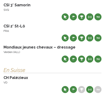
CSI 3* Samorin
SVQ
CSI 2* St-Lô
FRA
Mondiaux jeunes chevaux – dressage
Verden (ALL)
En Suisse
CH Palézieux
VD