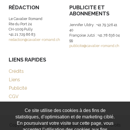
RÉDACTION
PUBLICITE ET
ABONNEMENTS
Le Cavalier Romand
Rte du Port 24
Jennifer Uldry : +41 79 326 41
CH-1009 Pully
40
+41 21 729 86 83
Françoise Jutzi : +41 78 636 04
redaction@cavalier-romand.ch
99
publicite@cavalier-romand.ch
LIENS RAPIDES
Crédits
Liens
Publicité
CGV
Ce site utilise des cookies à des fins de
statistiques, d’optimisation et de marketing ciblé.
En poursuivant votre visite sur cette page, vous
Copyright © 1999 - 2026 Le Cavalier Romand - Tous droits
acceptez l’utilisation des cookies aux fins