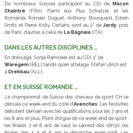
De nombreux Suisses participent au CSI de
Mâcon
Chaintré
(FRA). Parmi eux Pius Schwizer, et les
Romands Romain Duguet, Anthony Bourquard, Edwin
Smits et Pierre Kolly. Certains sont au 2* de
Jardy
, près
de Paris, d’autres à celui de
La Bagnaia
(ITA).
DANS LES AUTRES DISCIPLINES …
En dressage, Sonja Ramseier est au CDI 3* de
Waregem
(BEL) tandis qu’en attelage, Stefan Ulrich est
à
Drebkau
(ALL).
ET EN SUISSE ROMANDE …
Le championnat de Suisse des chevaux de sport CH se
déroule ce week-end du côté d’
Avenches
. Les festivités
débutent demain avec les qualifications pour les 7 ans et
les 8 ans et plus. Point d’orgue de ce week-end de sport :
les finales 7 et 8 ans de saut le samedi dès 16h30, les
finales des 4, 5 et 6 ans le dimanche après-midi. Les