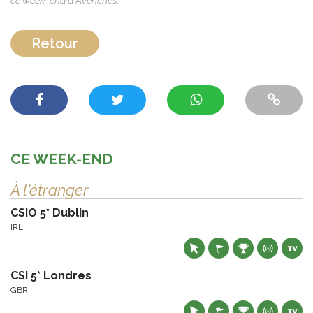
ce week-end à Avenches.
Retour
CE WEEK-END
À l'étranger
CSIO 5* Dublin
IRL
CSI 5* Londres
GBR