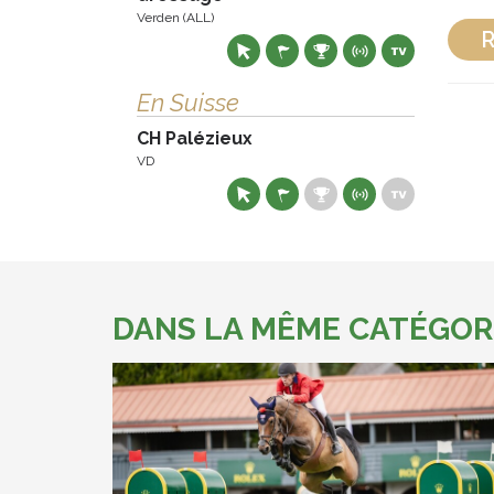
Verden (ALL)
R
En Suisse
CH Palézieux
VD
DANS LA MÊME CATÉGOR