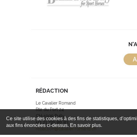
N'
A
RÉDACTION
Le Cavalier Romand
Rte du Port 24
CH-1009 Pully
Ce site utilise des cookies à des fins de statistiques, d’optim
+41 21 729 86 83
aux fins énoncées ci-dessus. En savoir plus.
redaction@cavalier-romand.ch