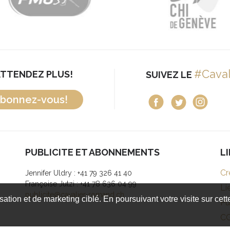
#Cava
ATTENDEZ PLUS!
SUIVEZ LE
bonnez-vous!
PUBLICITE ET ABONNEMENTS
L
Cr
Jennifer Uldry : +41 79 326 41 40
Françoise Jutzi : +41 78 636 04 99
Li
publicite@cavalier-romand.ch
isation et de marketing ciblé. En poursuivant votre visite sur cet
Pu
C