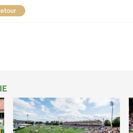
etour
IE