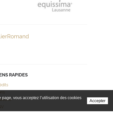
lierRomand
IENS RAPIDES
édits
ens
te page, vous acceptez l’utilisation des cookies
blicité
Accepter
GV