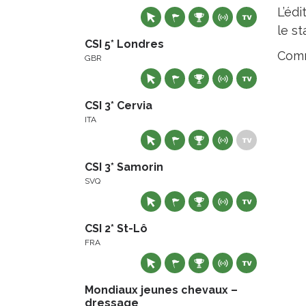
L’éd
le s
CSI 5* Londres
Com
GBR
CSI 3* Cervia
ITA
CSI 3* Samorin
SVQ
CSI 2* St-Lô
FRA
Mondiaux jeunes chevaux –
dressage