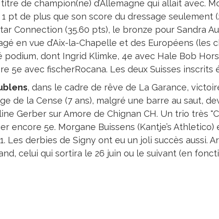
 titre de champion(ne) d’Allemagne qui allait avec. Mo
 1 pt de plus que son score du dressage seulement (2
Star Connection (35.60 pts), le bronze pour Sandra A
gé en vue d’Aix-la-Chapelle et des Européens (les ch
é podium, dont Ingrid Klimke, 4e avec Hale Bob Horse
re 5e avec fischerRocana. Les deux Suisses inscrits 
ublens
, dans le cadre de rêve de La Garance, victoi
ge de la Cense (7 ans), malgré une barre au saut, d
line Gerber sur Amore de Chignan CH. Un trio très "C
r encore 5e. Morgane Buissens (Kantje’s Athletico) et
1. Les derbies de Signy ont eu un joli succès aussi. 
d, celui qui sortira le 26 juin ou le suivant (en fonc