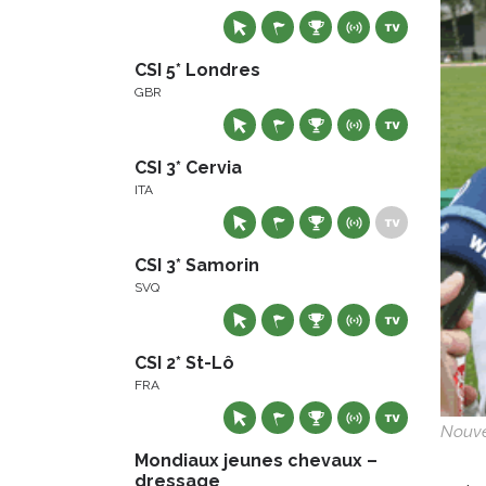
CSI 5* Londres
GBR
CSI 3* Cervia
ITA
CSI 3* Samorin
SVQ
CSI 2* St-Lô
FRA
Nouve
Mondiaux jeunes chevaux –
dressage