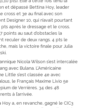
1,10 pts). Elle a cette fois tenu la
on et dépassé Bettina Hoy, leader
e cross et 3e au final avec son
ent Designer 10, qui n’avait pourtant
 pts après le dressage et le cross.
7 points au saut d'obstacles la
nt reculer de deux rangs. 4 pts le
e, mais la victoire finale pour Julia
ski.
tannique Nicola Wilson s’est intercalée
rang avec Bulana. L’Américaine
ne Little s’est classée 4e avec
lous, le Français Maxime Livio 5e
pium de Verrières. 34 des 48
ents à l’arrivée.
a Hoy a, en revanche, gagné le CIC3