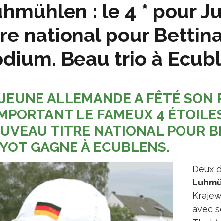
hmühlen : le 4 * pour Ju
tre national pour Bettin
dium. Beau trio à Ecub
 JEUNE ALLEMANDE A FÊTÉ SON 
MPORTANT LE FAMEUX 4 ÉTOILE
UVEAU TITRE NATIONAL POUR B
YOT GAGNE À ECUBLENS.
Deux d
Luhmü
Krajew
avec s