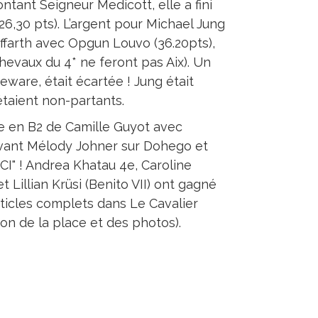
ntant Seigneur Medicott, elle a fini
6,30 pts). L’argent pour Michael Jung
uffarth avec Opgun Louvo (36.20pts),
evaux du 4* ne feront pas Aix). Un
ware, était écartée ! Jung était
étaient non-partants.
re en B2 de Camille Guyot avec
evant Mélody Johner sur Dohego et
CI" ! Andrea Khatau 4e, Caroline
 Lillian Krüsi (Benito VII) ont gagné
Articles complets dans Le Cavalier
tion de la place et des photos).