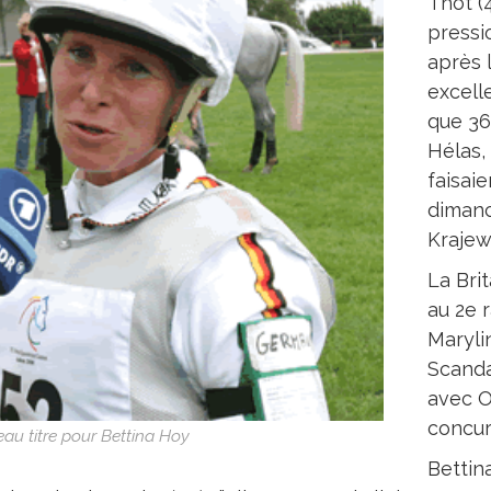
Thot (4
pressi
après l
excell
que 36
Hélas, 
faisaie
dimanch
Krajew
La Bri
au 2e 
Maryli
Scanda
avec O
concurr
au titre pour Bettina Hoy
Bettin