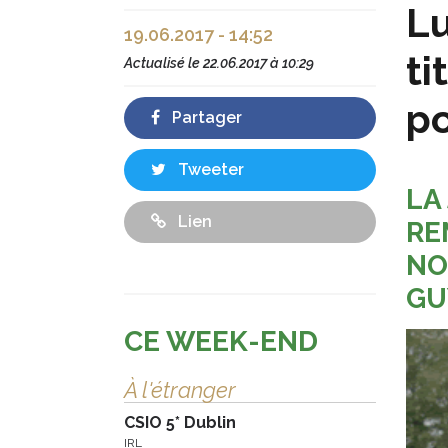
Lu
19.06.2017 - 14:52
ti
Actualisé le
22.06.2017 à 10:29
po
Partager
Tweeter
LA
Lien
RE
NO
GU
CE WEEK-END
À l'étranger
CSIO 5* Dublin
IRL