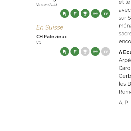
et le
Verden (ALL)
avec
sur 
ména
En Suisse
sacr
CH Palézieux
enco
VD
A Ec
Arpè
Caro
Gerbe
les B
Roman
A. P.