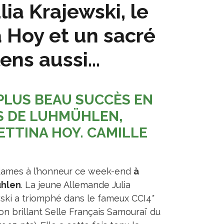
lia Krajewski, le
a Hoy et un sacré
lens aussi…
PLUS BEAU SUCCÈS EN
S DE LUHMÜHLEN,
ETTINA HOY. CAMILLE
ames à l’honneur ce week-end
à
hlen
. La jeune Allemande Julia
ski a triomphé dans le fameux CCI4*
on brillant Selle Français Samouraï du