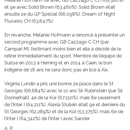
Melanie Hofmann 6e avec GB Cazzago C CH (65,380%)
et 9e avec Solid Brown (63,460%). Solid Brown était
ensuite 2e du GP Spécial (66,098%), Dream of Night
Fluswiss CH (63,647%).
En revanche, Melanie Hofmann a renoncé à présenter un
second programme avec GB Cazzago C CH (par
Campari M), l’estimant moins bien et elle a décidé de le
retirer immédiatement du sport. Membre de l’équipe de
Suisse en 2013 à Herning et en 2014 à Caen, le bon
indigène de 18 ans ne sera donc pas en lice à Aix.
Virginia Lundin a pris une bonne 2e place dans le St
Georges (66,684%) avec le 10 ans Sir Rubinstein (par Sir
Donnerhall), 4e de la Kür (67,150%), mais 8e seulement
de l’Inter I (64,211%), Alexia Stullein était 9e et dernière du
St Georges (62,289%) et de la Kür (53,375%), mais 6e de
l’Inter I (64,342%) de l’Inter I avec Sander.
A. P.