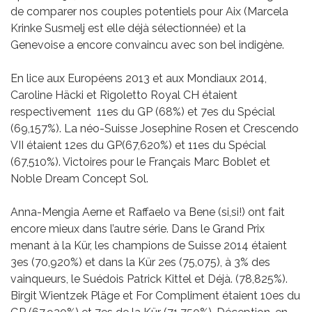
de comparer nos couples potentiels pour Aix (Marcela
Krinke Susmelj est elle déjà sélectionnée) et la
Genevoise a encore convaincu avec son bel indigène.
En lice aux Européens 2013 et aux Mondiaux 2014,
Caroline Häcki et Rigoletto Royal CH étaient
respectivement 11es du GP (68%) et 7es du Spécial
(69,157%). La néo-Suisse Josephine Rosen et Crescendo
VII étaient 12es du GP(67,620%) et 11es du Spécial
(67,510%). Victoires pour le Français Marc Boblet et
Noble Dream Concept Sol.
Anna-Mengia Aerne et Raffaelo va Bene (si,si!) ont fait
encore mieux dans l’autre série. Dans le Grand Prix
menant à la Kür, les champions de Suisse 2014 étaient
3es (70,920%) et dans la Kür 2es (75,075), à 3% des
vainqueurs, le Suédois Patrick Kittel et Déjà. (78,825%).
Birgit Wientzek Pläge et For Compliment étaient 10es du