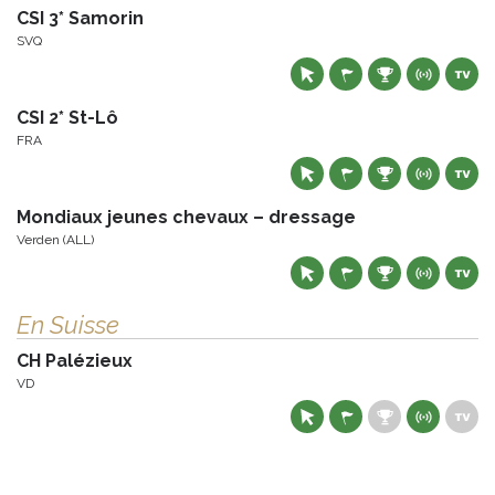
CSI 3* Samorin
SVQ
CSI 2* St-Lô
FRA
Mondiaux jeunes chevaux – dressage
Verden (ALL)
En Suisse
CH Palézieux
VD