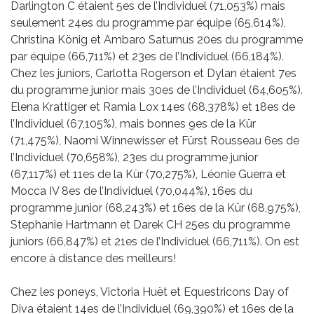
Darlington C étaient 5es de l’Individuel (71,053%) mais
seulement 24es du programme par équipe (65,614%),
Christina König et Ambaro Saturnus 20es du programme
par équipe (66,711%) et 23es de l’Individuel (66,184%).
Chez les juniors, Carlotta Rogerson et Dylan étaient 7es
du programme junior mais 30es de l’Individuel (64,605%).
Elena Krattiger et Ramia Lox 14es (68,378%) et 18es de
l’Individuel (67,105%), mais bonnes 9es de la Kür
(71,475%), Naomi Winnewisser et Fürst Rousseau 6es de
l’Individuel (70,658%), 23es du programme junior
(67,117%) et 11es de la Kür (70,275%), Léonie Guerra et
Mocca IV 8es de l’Individuel (70,044%), 16es du
programme junior (68,243%) et 16es de la Kür (68,975%),
Stephanie Hartmann et Darek CH 25es du programme
juniors (66,847%) et 21es de l’Individuel (66,711%). On est
encore à distance des meilleurs!
Chez les poneys, Victoria Huët et Equestricons Day of
Diva étaient 14es de l’Individuel (69,390%) et 16es de la