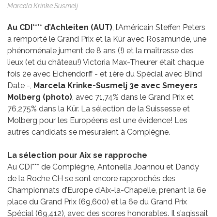
Marcela Krinke Susmelj
Au CDI**** d’Achleiten (AUT)
, l’Américain Steffen Peters
a remporté le Grand Prix et la Kür avec Rosamunde, une
phénoménale jument de 8 ans (!) et la maîtresse des
lieux (et du château!) Victoria Max-Theurer était chaque
fois 2e avec Eichendorff - et 1ère du Spécial avec Blind
Date -,
Marcela Krinke-Susmelj 3e avec Smeyers
Molberg (photo)
, avec 71,74% dans le Grand Prix et
76,275% dans la Kür. La sélection de la Suissesse et
Molberg pour les Européens est une évidence! Les
autres candidats se mesuraient à Compiègne.
La sélection pour Aix se rapproche
Au CDI*** de Compiègne, Antonella Joannou et Dandy
de la Roche CH se sont encore rapprochés des
Championnats d’Europe d’Aix-la-Chapelle, prenant la 6e
place du Grand Prix (69,600) et la 6e du Grand Prix
Spécial (69,412), avec des scores honorables. Il s’agissait