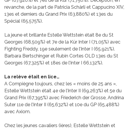
GP (67,920%) et 7es de la Kür (71,750%). Déception, en
revanche, de la part de Patricia Schärli et Cappucino XIV,
13es et derniers du Grand Prix (63,880%) et 13es du
Spécial (65,575%).
La jeune et brillante Estelle Wettstein était 8e du St
Georges (68,509%) et 7e de la Kür Inter I (71,05%) avec
Fighting Freddy, 19e seulement de l’Inter I (65,921%).
Barbara Bertschinger et Rubin Cortes OLD 13es du St
Georges (67,325%) et 18es de l’Inter I 66,132%).
La relève était en lice…
A Compiègne toujours, chez les « moins de 25 ans »,
Estelle Wettstein était 4e de l’Inter II (69,263%) et 5e du
Grand Prix (67,395%) avec Friederich der Grosse, Andrina
Suter 11e de l’Inter II (65,632%) et 10e du GP (65,488%)
avec Axiom.
Chez les jeunes cavaliers (ières), Estelle Wettstein et