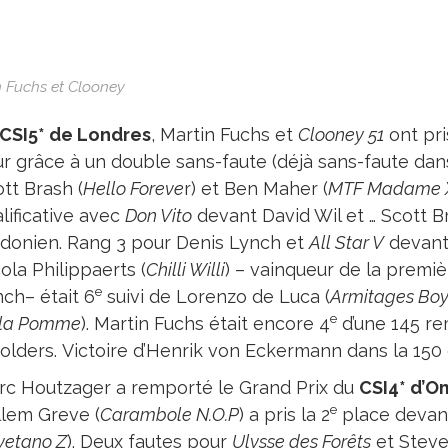
n Fuchs et Clooney
CSI5* de Londres
, Martin Fuchs et
Clooney 51
ont pri
r grâce à un double sans-faute (déjà sans-faute dans 
tt Brash (
Hello Foreve
r) et Ben Maher (
MTF Madame 
lificative avec
Don Vito
devant David Wil et … Scott Br
donien. Rang 3 pour Denis Lynch et
All Star V
devant
ola Philippaerts (
Chilli Willi
) – vainqueur de la prem
e
ch– était 6
suivi de Lorenzo de Luca (
Armitages Bo
e
 la Pomme
). Martin Fuchs était encore 4
d’une 145 re
lders. Victoire d’Henrik von Eckermann dans la 150
rc Houtzager a remporté le Grand Prix du
CSI4* d’
e
lem Greve (
Carambole N.O.P
) a pris la 2
place devant
yetano Z
). Deux fautes pour
Ulysse des Forêts
et Steve