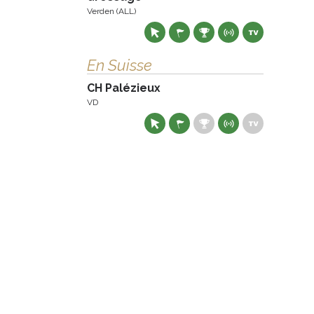
Verden (ALL)
En Suisse
CH Palézieux
VD