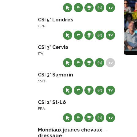
CSI 5* Londres
GBR
CSI 3* Cervia
ITA
CSI 3* Samorin
SVQ
CSI 2* St-Lô
FRA
Mondiaux jeunes chevaux –
dressage