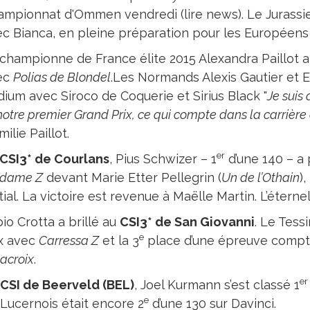
mpionnat d'Ommen vendredi (lire news). Le Jurassie
c Bianca, en pleine préparation pour les Européens
championne de France élite 2015 Alexandra Paillot 
ec
Polias de Blondel
.Les Normands Alexis Gautier et
ium avec Siroco de Coquerie et Sirius Black "
Je suis
 notre premier Grand Prix, ce qui compte dans la carrière
milie Paillot.
er
CSI3* de Courlans
, Pius Schwizer – 1
d’une 140 – a p
idame Z
devant Marie Etter Pellegrin (
Un de l’Othain
)
nitial. La victoire est revenue à Maëlle Martin. L’éter
io Crotta a brillé au
CSI3* de San Giovanni
. Le Tessi
e
ix avec
Carressa Z
et la 3
place d’une épreuve compta
acroix
.
er
CSI de Beerveld (BEL)
, Joel Kurmann s’est classé 1
e
Lucernois était encore 2
d’une 130 sur Davinci.