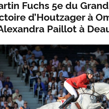
rtin Fuchs 5e du Grand 
ctoire d’Houtzager à 
Alexandra Paillot à Deau