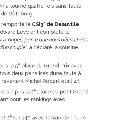
n a tourné quatre fois sans-faute
 de Göteborg.
a remporté le
CSI3* de Deauville
 Edward Levy ont complété le
 aux anges, parce que nous décrochons
 d’un couple
", a déclaré la cousine
e
ris la 5
place du Grand Prix avec
, tous deux pénalisés d’une faute à
e
nel revenant Michel Robert était 4
.
e
nois a pris la 2
place du petit Grand
nt pour les rankings avec
e
et 2
sur 140 avec Tarzan de Thurin.