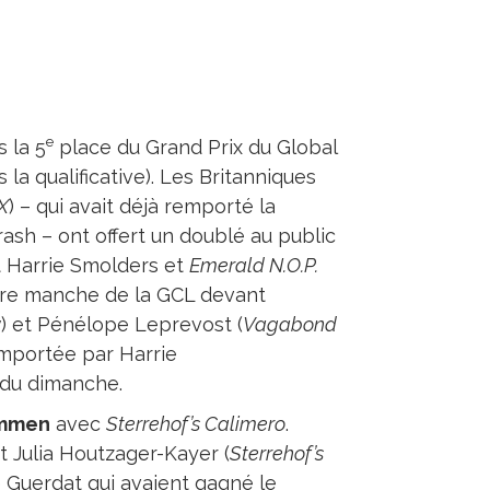
e
s la 5
place du Grand Prix du Global
la qualificative). Les Britanniques
X
) – qui avait déjà remporté la
ash – ont offert un doublé au public
 Harrie Smolders et
Emerald N.O.P.
ière manche de la GCL devant
y
) et Pénélope Leprevost (
Vagabond
mportée par Harrie
 du dimanche.
Ommen
avec
Sterrehof’s Calimero
.
 Julia Houtzager-Kayer (
Sterrehof’s
 Guerdat qui avaient gagné le