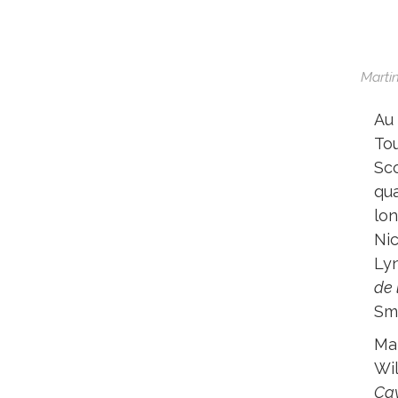
Marti
Au
Tou
Sco
qua
lon
Nic
Lyn
de
Smo
Ma
Wil
Ca