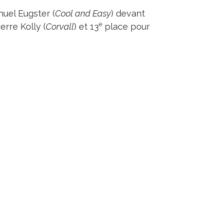
nuel Eugster (
Cool and Easy
) devant
e
erre Kolly (
Corvall
) et 13
place pour