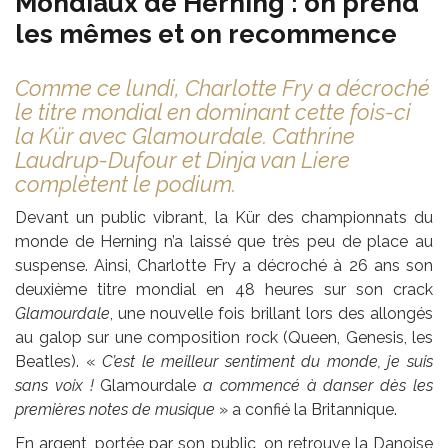
Mondiaux de Herning : on prend
les mêmes et on recommence
Comme ce lundi, Charlotte Fry a décroché
le titre mondial en dominant cette fois-ci
la Kür avec Glamourdale. Cathrine
Laudrup-Dufour et Dinja van Liere
complètent le podium.
Devant un public vibrant, la Kür des championnats du
monde de Herning n’a laissé que très peu de place au
suspense. Ainsi, Charlotte Fry a décroché à 26 ans son
deuxième titre mondial en 48 heures sur son crack
Glamourdale
, une nouvelle fois brillant lors des allongés
au galop sur une composition rock (Queen, Genesis, les
Beatles). «
C’est le meilleur sentiment du monde, je suis
sans voix !
Glamourdale
a commencé à danser dès les
premières notes de musique
» a confié la Britannique.
En argent, portée par son public, on retrouve la Danoise