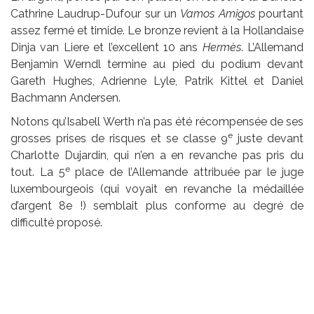
Cathrine Laudrup-Dufour sur un
Vamos Amigos
pourtant
assez fermé et timide. Le bronze revient à la Hollandaise
Dinja van Liere et l’excellent 10 ans
Hermès
. L’Allemand
Benjamin Werndl termine au pied du podium devant
Gareth Hughes, Adrienne Lyle, Patrik Kittel et Daniel
Bachmann Andersen.
Notons qu’Isabell Werth n’a pas été récompensée de ses
e
grosses prises de risques et se classe 9
juste devant
Charlotte Dujardin, qui n’en a en revanche pas pris du
e
tout. La 5
place de l’Allemande attribuée par le juge
luxembourgeois (qui voyait en revanche la médaillée
d’argent 8e !) semblait plus conforme au degré de
difficulté proposé.