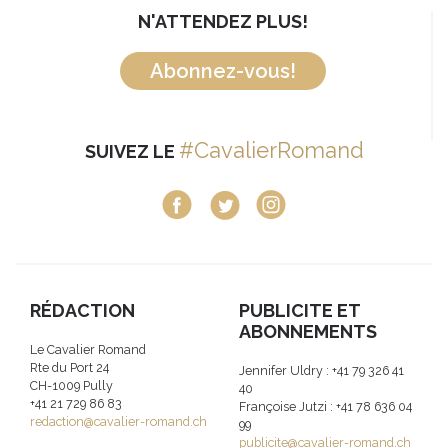
N'ATTENDEZ PLUS!
Abonnez-vous!
#CavalierRomand
SUIVEZ LE
RÉDACTION
PUBLICITE ET
ABONNEMENTS
Le Cavalier Romand
Rte du Port 24
Jennifer Uldry : +41 79 326 41
CH-1009 Pully
40
+41 21 729 86 83
Françoise Jutzi : +41 78 636 04
redaction@cavalier-romand.ch
99
publicite@cavalier-romand.ch